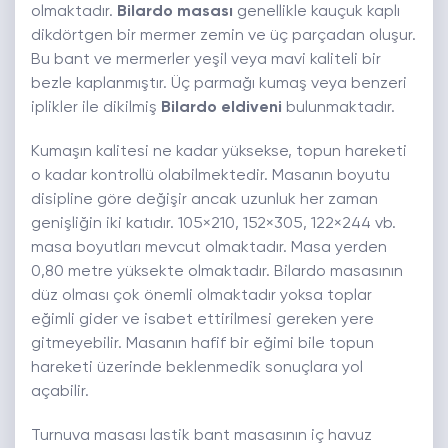
olmaktadır.
Bilardo masası
genellikle kauçuk kaplı
dikdörtgen bir mermer zemin ve üç parçadan oluşur.
Bu bant ve mermerler yeşil veya mavi kaliteli bir
bezle kaplanmıştır. Üç parmağı kumaş veya benzeri
iplikler ile dikilmiş
Bilardo eldiveni
bulunmaktadır.
Kumaşın kalitesi ne kadar yüksekse, topun hareketi
o kadar kontrollü olabilmektedir. Masanın boyutu
disipline göre değişir ancak uzunluk her zaman
genişliğin iki katıdır. 105×210, 152×305, 122×244 vb.
masa boyutları mevcut olmaktadır. Masa yerden
0,80 metre yüksekte olmaktadır. Bilardo masasının
düz olması çok önemli olmaktadır yoksa toplar
eğimli gider ve isabet ettirilmesi gereken yere
gitmeyebilir. Masanın hafif bir eğimi bile topun
hareketi üzerinde beklenmedik sonuçlara yol
açabilir.
Turnuva masası lastik bant masasının iç havuz