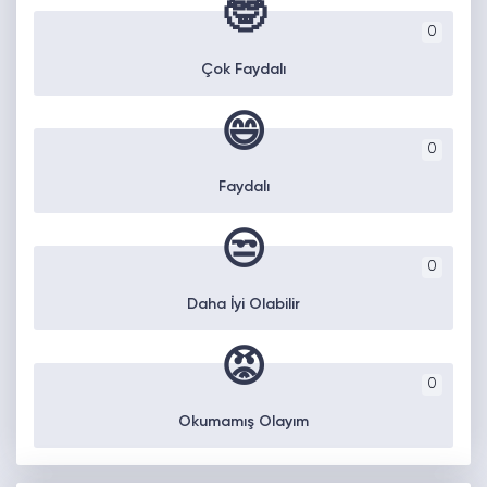
🤓
0
Çok Faydalı
😄
0
Faydalı
😒
0
Daha İyi Olabilir
😡
0
Okumamış Olayım