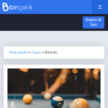
Kripto Al
Sat
Ana sayfa
»
Oyun
»
Bilardo