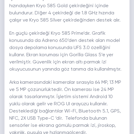
hızındayken Kryo 585 Gold çekirdeğini içinde
bulundurur. Diğer 4 çekirdeği de 1.8 GHz hızında
çalışır ve Kryo 585 Silver çekirdeğinden destek alır.
En güçlü çekirdeği Kryo 585 Prime’dır. Grafik
konusunda da Adreno 650’den destek alan model
dosya depolama konusunda UFS 3.0 özelliğini
kullanır. Ekran koruması için Gorilla Glass 5’e yer
verilmiştir. Güvenlik için ekran altı parmak izi
okuyucusunun yanında göz tanıma da kullanılmıştır.
Arka kamerasındaki kameralar sırasıyla 64 MP, 13 MP
ve 5 MP çözünürlüktedir. Ön kamerası ise 24 MP
olarak tasarlanmıştır. İşletim sistemi Android 10
yüklü olarak gelir ve ROG UI arayüzü kullanılır.
Desteklediği bağlantılar Wi-Fi, Bluetooth 5.1, GPS,
NFC, 2X USB Type-C ‘dir. Telefonda bulunan
sensörler ise ekrana gömülü parmak izi, jiroskop,
yakınlık, pusula ve hızlanmaölçerdir.