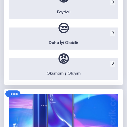
0
Faydalı
😒
0
Daha İyi Olabilir
😡
0
Okumamış Olayım
İçerik