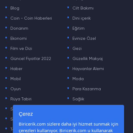
.
.
Blog
Cilt Bakımı
.
.
Coin - Coin Haberleri
Dini içerik
.
.
Donanım
Eğitim
.
.
Ekonomi
Evinize Özel
.
.
Film ve Dizi
Gezi
.
.
Güncel Fiyatlar 2022
Güzellik Makyaj
.
.
Haber
Hayvanlar Alemi
.
.
Mobil
Moda
.
.
Oyun
Para Kazanma
.
.
Rüya Tabiri
Sağlık
.
.
Sinema
Sosyal Medya Haberleri
.
.
Çerez
Sözler
Tarih
.
.
Biricerik.com sizlere daha iyi hizmet sunmak için
çerezleri kullanıyor. Biricerik.com u kullanarak
Teknoloji Haberleri
Yaşam