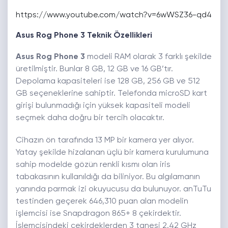
https://www.youtube.com/watch?v=6wWSZ36-qd4
Asus Rog Phone 3 Teknik Özellikleri
Asus Rog Phone 3
modeli RAM olarak 3 farklı şekilde
üretilmiştir. Bunlar 8 GB, 12 GB ve 16 GB’tır.
Depolama kapasiteleri ise 128 GB, 256 GB ve 512
GB seçeneklerine sahiptir. Telefonda microSD kart
girişi bulunmadığı için yüksek kapasiteli modeli
seçmek daha doğru bir tercih olacaktır.
Cihazın ön tarafında 13 MP bir kamera yer alıyor.
Yatay şekilde hizalanan üçlü bir kamera kurulumuna
sahip modelde gözün renkli kısmı olan iris
tabakasının kullanıldığı da biliniyor. Bu algılamanın
yanında parmak izi okuyucusu da bulunuyor. anTuTu
testinden geçerek 646,310 puan alan modelin
işlemcisi ise Snapdragon 865+ 8 çekirdektir.
İşlemcisindeki çekirdeklerden 3 tanesi 2.42 GHz