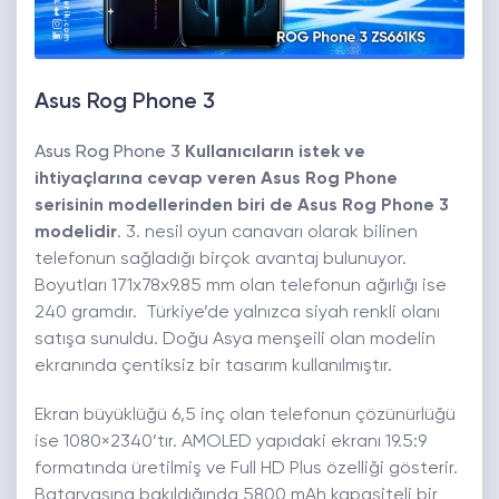
Asus Rog Phone 3
Asus Rog Phone 3
Kullanıcıların istek ve
ihtiyaçlarına cevap veren
Asus Rog Phone
serisinin modellerinden biri de
Asus Rog Phone 3
modelidir
. 3. nesil oyun canavarı olarak bilinen
telefonun sağladığı birçok avantaj bulunuyor.
Boyutları 171x78x9.85 mm olan telefonun ağırlığı ise
240 gramdır. Türkiye’de yalnızca siyah renkli olanı
satışa sunuldu. Doğu Asya menşeili olan modelin
ekranında çentiksiz bir tasarım kullanılmıştır.
Ekran büyüklüğü 6,5 inç olan telefonun çözünürlüğü
ise 1080×2340’tır. AMOLED yapıdaki ekranı 19.5:9
formatında üretilmiş ve Full HD Plus özelliği gösterir.
Bataryasına bakıldığında 5800 mAh kapasiteli bir