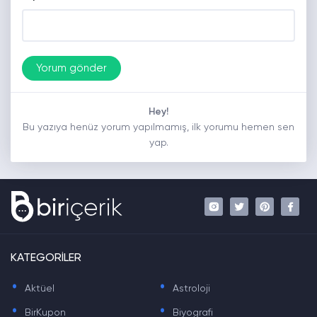
Hey!
Bu yazıya henüz yorum yapılmamış, ilk yorumu hemen sen
yap.
KATEGORİLER
.
.
Aktüel
Astroloji
.
.
BirKupon
Biyografi