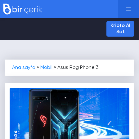
Kripto Al
Sat
Ana sayfa
»
Mobil
»
Asus Rog Phone 3