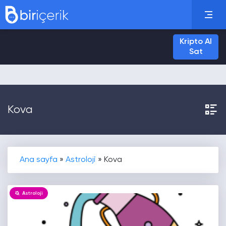
Kripto Al
Sat
Kova
Ana sayfa
»
Astroloji
»
Kova
Astroloji