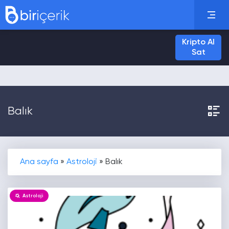
Kripto Al
Sat
Balık
Ana sayfa
»
Astroloji
»
Balık
Astroloji