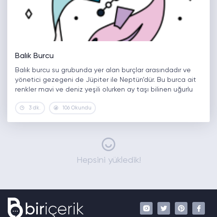
Balık Burcu
Balık burcu su grubunda yer alan burçlar arasındadır ve
yönetici gezegeni de Jüpiter ile Neptün’dür. Bu burca ait
renkler mavi ve deniz yeşili olurken ay taşı bilinen uğurlu
taşlarından biridir. Balık burcunun temsil ettiği metal…
3 dk.
106 Okundu
Hepsini yükledik!