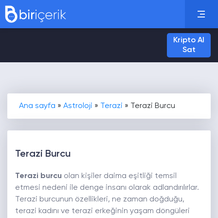
Kripto Al
Sat
Ana sayfa
»
Astroloji
»
Terazi
»
Terazi Burcu
Terazi Burcu
Terazi burcu
olan kişiler daima eşitliği temsil
etmesi nedeni ile denge insanı olarak adlandırılırlar.
Terazi burcunun özellikleri, ne zaman doğduğu,
terazi kadını ve terazi erkeğinin yaşam döngüleri