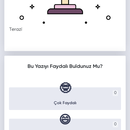
Terazi
Bu Yazıyı Faydalı Buldunuz Mu?
🤓
0
Çok Faydalı
😄
0