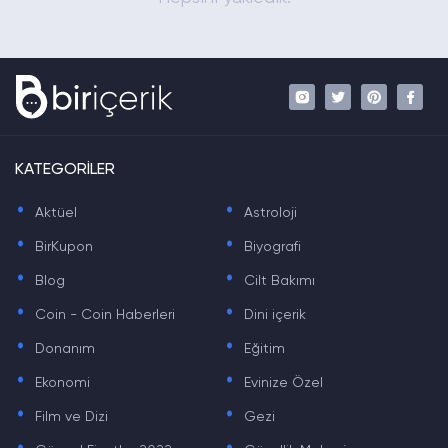
KATEGORİLER
.
.
Aktüel
Astroloji
.
.
BirKupon
Biyografi
.
.
Blog
Cilt Bakımı
.
.
Coin - Coin Haberleri
Dini içerik
.
.
Donanım
Eğitim
.
.
Ekonomi
Evinize Özel
.
.
Film ve Dizi
Gezi
.
.