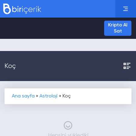
Kripto Al
Sat
Koç
Ana sayfa
»
Astroloji
»
Koç
Hepsini yükledik!