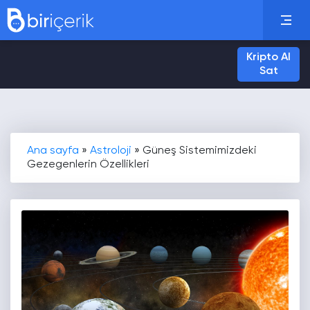
Kripto Al
Sat
Ana sayfa
»
Astroloji
»
Güneş Sistemimizdeki
Gezegenlerin Özellikleri