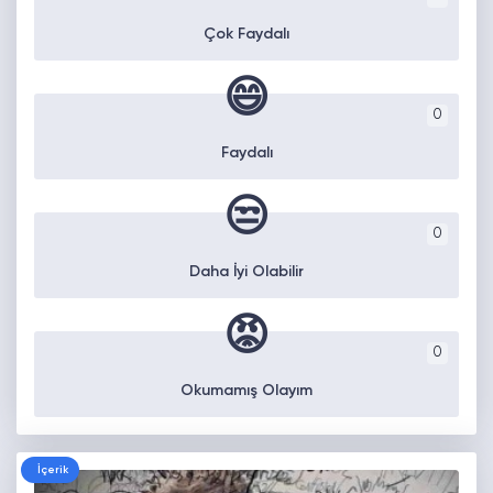
Çok Faydalı
😄
0
Faydalı
😒
0
Daha İyi Olabilir
😡
0
Okumamış Olayım
İçerik