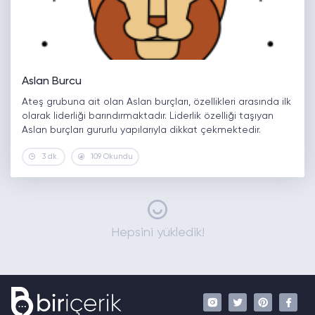
Aslan Burcu
Ateş grubuna ait olan Aslan burçları, özellikleri arasında ilk
olarak liderliği barındırmaktadır. Liderlik özelliği taşıyan
Aslan burçları gururlu yapılarıyla dikkat çekmektedir.
Liderlik etme ve yönetme istidatları bir hayli fazla olan bu
3 dk.
109 Okundu
burç, kendine güveni yüksek…
Hepsini yükledik!