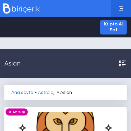
Kripto Al
Sat
Aslan
Ana sayfa
»
Astroloji
»
Aslan
Astroloji