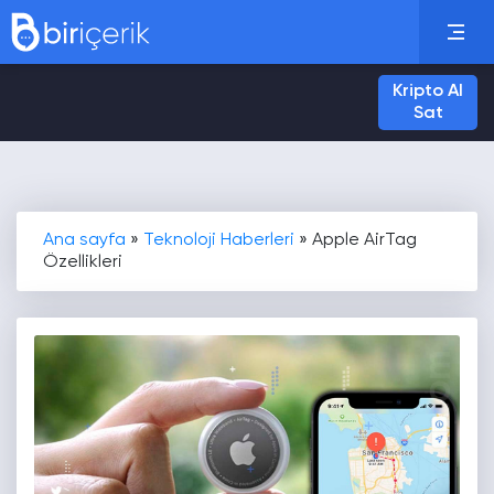
Kripto Al
Sat
Ana sayfa
»
Teknoloji Haberleri
»
Apple AirTag
Özellikleri