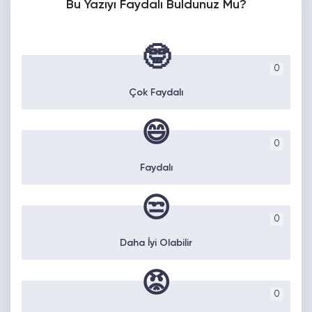
Bu Yazıyı Faydalı Buldunuz Mu?
🤓
0
Çok Faydalı
😄
0
Faydalı
😒
0
Daha İyi Olabilir
😡
0