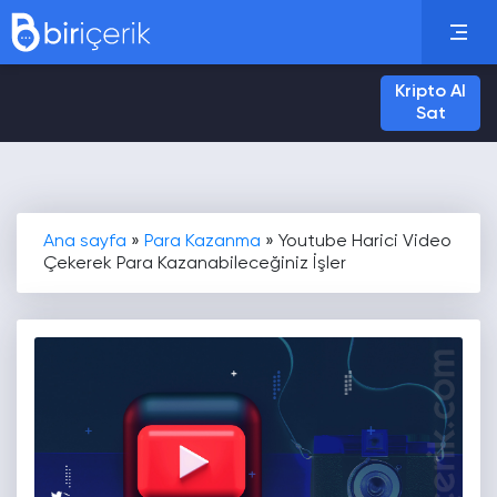
Kripto Al
Sat
Ana sayfa
»
Para Kazanma
»
Youtube Harici Video
Çekerek Para Kazanabileceğiniz İşler