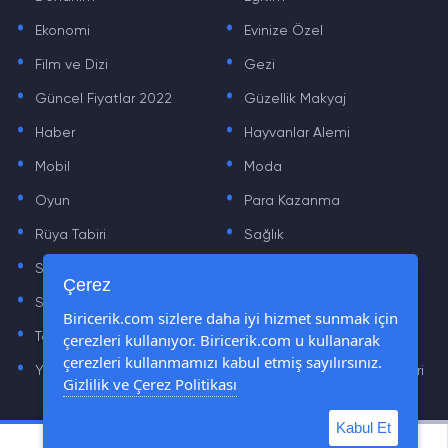
.
.
Ekonomi
Evinize Özel
.
.
Film ve Dizi
Gezi
.
.
Güncel Fiyatlar 2022
Güzellik Makyaj
.
.
Haber
Hayvanlar Alemi
.
.
Mobil
Moda
.
.
Oyun
Para Kazanma
.
.
Rüya Tabiri
Sağlık
.
.
Sinema
Sosyal Medya Haberleri
.
.
Çerez
Sözler
Tarih
.
.
Biricerik.com sizlere daha iyi hizmet sunmak için
Teknoloji Haberleri
Yaşam
çerezleri kullanıyor. Biricerik.com u kullanarak
.
.
çerezleri kullanmamızı kabul etmiş sayılırsınız.
Yazılım Haberleri
Yiyecek Önerileri ve Tarifleri
Gizlilik ve Çerez Politikası
Kabul Et
© Tüm Hakları Saklıdır © 2019 - 2021 biricerik.com