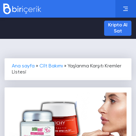
Kripto Al
Sat
Ana sayfa
»
Cilt Bakımı
»
Yaşlanma Karşıtı Kremler
Listesi