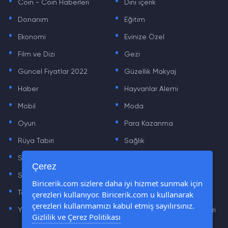
Coin - Coin Haberleri
Dini içerik
.
.
Donanım
Eğitim
.
.
Ekonomi
Evinize Özel
.
.
Film ve Dizi
Gezi
.
.
Güncel Fiyatlar 2022
Güzellik Makyaj
.
.
Haber
Hayvanlar Alemi
.
.
Mobil
Moda
.
.
Oyun
Para Kazanma
.
.
Rüya Tabiri
Sağlık
.
.
Sinema
Sosyal Medya Haberleri
.
.
Çerez
Sözler
Tarih
.
.
Biricerik.com sizlere daha iyi hizmet sunmak için
çerezleri kullanıyor. Biricerik.com u kullanarak
Teknoloji Haberleri
Yaşam
.
.
çerezleri kullanmamızı kabul etmiş sayılırsınız.
Yazılım Haberleri
Yiyecek Önerileri ve Tarifleri
Gizlilik ve Çerez Politikası