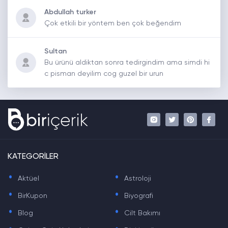
Abdullah turker
Çok etkili bir yöntem ben çok beğendim
Sultan
Bu ürünü aldiktan sonra tedirgindim ama simdi hi
c pisman deyilim cog guzel bir urun
KATEGORİLER
.
.
Aktüel
Astroloji
.
.
BirKupon
Biyografi
.
.
Blog
Cilt Bakımı
.
.