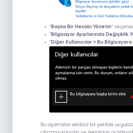
“
Başka Bir Hesabı Yönetin
” seçeneğ
“
Bilgisayar Ayarlarında Değişiklik 
“
Diğer Kullanıcılar > Bu Bilgisayara
Bu aşamaları eksiksiz bir şekilde uygulad
cihazınızı kapatın ve tekrardan açtığınız