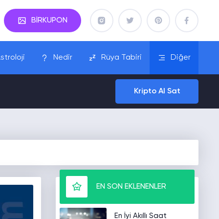
BİRKUPON
stroloji
Nedir
Rüya Tabiri
Diğer
Kripto Al Sat
EN SON EKLENENLER
En İyi Akıllı Saat