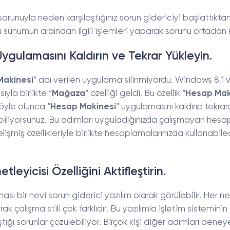
orunuyla neden karşılaştığınız sorun gidericiyi başlattıkta
Bu sunumun ardından ilgili işlemleri yaparak sorunu ortadan k
gulamasını Kaldırın ve Tekrar Yükleyin.
Makinesi
” adı verilen uygulama silinmiyordu. Windows 8.1 
yla birlikte “
Mağaza
” özelliği geldi. Bu özellik “
Hesap Mak
 böyle olunca “
Hesap Makinesi
” uygulamasını kaldırıp tekra
iliyorsunuz. Bu adımları uyguladığınızda çalışmayan hesa
şmiş özellikleriyle birlikte hesaplamalarınızda kullanabile
eyicisi Özelliğini Aktifleştirin.
ası bir nevi sorun giderici yazılım olarak görülebilir. Her n
ak çalışma stili çok farklıdır. Bu yazılımla işletim sisteminin
tığı sorunlar çözülebiliyor. Birçok kişi diğer adımları deney