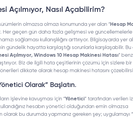
 Açılmıyor, Nasıl Açabilirim?
sürümlerin olmazsa olmazı konumunda yer alan “
Hesap Ma
r. Her geçen gün daha fazla gelişmesi ve güncellemelerle
zı sağlaması kullanışlılığını arttırıyor. Bilgisayarda yer a
 gündelik hayatta karşılaştığı sorunlarla karşılaşabilir. Bu 
esi Açılmıyor, Windows 10 Hesap Makinesi Hatası
” benz
yor. Biz de ilgili hata çeşitlerinin çözümü için sizlere bir
m önerileri dikkate alarak hesap makinesi hatasını çözebilirsi
önetici Olarak” Başlatın.
rın işlevine kavuşması için “
Yönetici
” tarafından verilen i
 kullandığınız hesabın yönetici olduğundan emin olmazsa
r. Tam olarak bu durumda yapmanız gereken şey; uygulamayı “