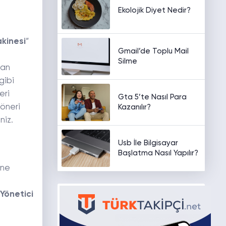
Ekolojik Diyet Nedir?
kinesi
”
Gmail’de Toplu Mail
Silme
lan
gibi
eri
Gta 5’te Nasıl Para
 öneri
Kazanılır?
niz.
Usb İle Bilgisayar
Başlatma Nasıl Yapılır?
zne
Yönetici