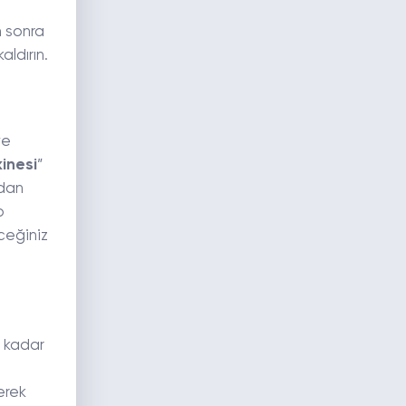
n sonra
aldırın.
ve
inesi
”
rdan
p
ceğiniz
e kadar
erek