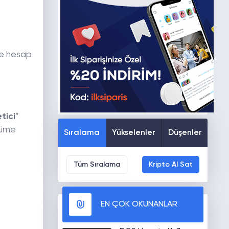
ve hesap
tici
”
züme
Sıralama
Yükselenler
Düşenler
Tüm Sıralama
Kripto Al Sat
EN ÇOK OKUNANLAR