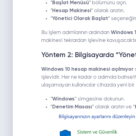
“
Başlat Menüsü
” bölümünü açın.
“
Hesap Makinesi
” olarak aratın.
“
Yönetici Olarak Başlat
” seçeneği
Bu işlem adımlarının ardından
Windows 1
makinesi tekrardan işlevine kavuşacaktır
Yöntem 2: Bilgisayarda “Yönet
Windows 10 hesap makinesi açılmıyor
s
işlevidir. Her ne kadar o adımda bahsett
ulaşamayan kullanıcılar cihazda yeni bir 
“
Windows
” simgesine dokunun.
“
Denetim Masası
” olarak aratın ve “