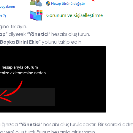
ine tıklayın.
Yap
” diyerek “
Yönetici
” hesabı oluşturun.
 Başka Birini Ekle
” yolunu takip edin.
ığınızda “
Yönetici
” hesabı oluşturulacaktır. Bir sonraki ad
da yeni oluşturduğunuz hesapla giriş yapın.