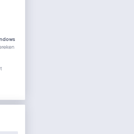
ndows
ereken
t