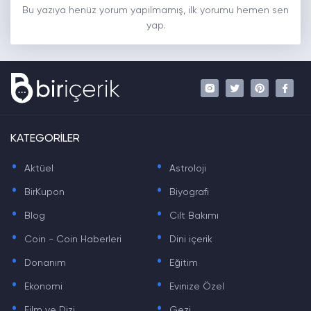
Bu yazıya henüz yorum yapılmamış, ilk yorumu hemen sen
yap.
KATEGORİLER
.
.
Aktüel
Astroloji
.
.
BirKupon
Biyografi
.
.
Blog
Cilt Bakımı
.
.
Coin - Coin Haberleri
Dini içerik
.
.
Donanım
Eğitim
.
.
Ekonomi
Evinize Özel
.
.
Film ve Dizi
Gezi