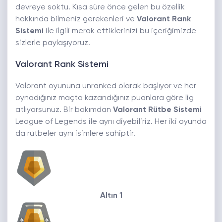
devreye soktu. Kısa süre önce gelen bu özellik
hakkında bilmeniz gerekenleri ve
Valorant Rank
Sistemi
ile ilgili merak ettiklerinizi bu içeriğimizde
sizlerle paylaşıyoruz.
Valorant Rank Sistemi
Valorant oyununa unranked olarak başlıyor ve her
oynadığınız maçta kazandığınız puanlara göre lig
atlıyorsunuz. Bir bakımdan
Valorant Rütbe Sistemi
League of Legends ile aynı diyebiliriz. Her iki oyunda
da rütbeler aynı isimlere sahiptir.
Altın 1