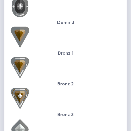
Demir 3
Bronz 1
Bronz 2
Bronz 3