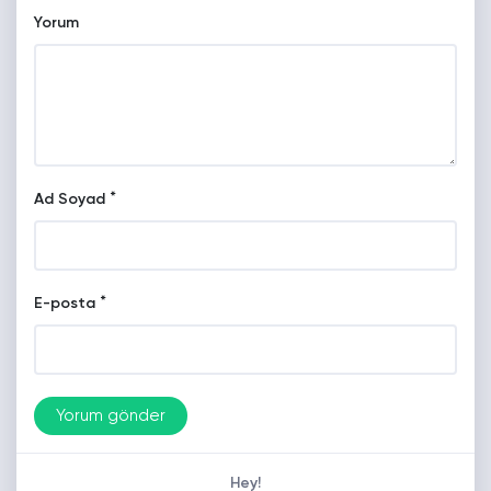
Yorum
*
Ad Soyad
*
E-posta
Hey!