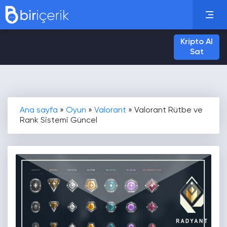
Kripto Al
Sat
Ana sayfa
»
Oyun
»
Valorant
»
Valorant Rütbe ve
Rank Sistemi Güncel