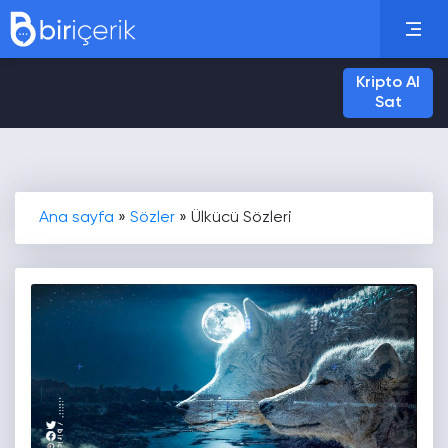
Kripto Al
Sat
Ana sayfa
»
Sözler
»
Ülkücü Sözleri