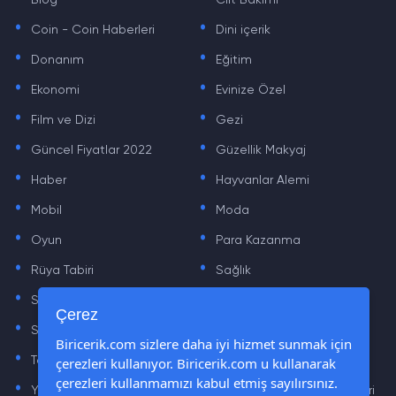
Blog
Cilt Bakımı
.
.
Coin - Coin Haberleri
Dini içerik
.
.
Donanım
Eğitim
.
.
Ekonomi
Evinize Özel
.
.
Film ve Dizi
Gezi
.
.
Güncel Fiyatlar 2022
Güzellik Makyaj
.
.
Haber
Hayvanlar Alemi
.
.
Mobil
Moda
.
.
Oyun
Para Kazanma
.
.
Rüya Tabiri
Sağlık
.
.
Sinema
Sosyal Medya Haberleri
.
.
Çerez
Sözler
Tarih
.
.
Biricerik.com sizlere daha iyi hizmet sunmak için
çerezleri kullanıyor. Biricerik.com u kullanarak
Teknoloji Haberleri
Yaşam
.
.
çerezleri kullanmamızı kabul etmiş sayılırsınız.
Yazılım Haberleri
Yiyecek Önerileri ve Tarifleri