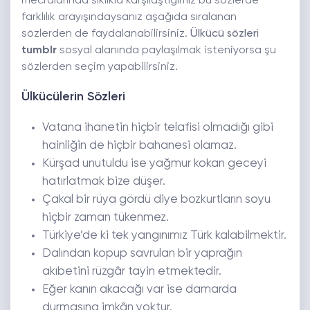
mecralarında sıklıkla karşılaştığımız bu sözlerde
farklılık arayışındaysanız aşağıda sıralanan
sözlerden de faydalanabilirsiniz.
Ülkücü sözleri
tumblr
sosyal alanında paylaşılmak isteniyorsa şu
sözlerden seçim yapabilirsiniz.
Ülkücülerin Sözleri
Vatana ihanetin hiçbir telafisi olmadığı gibi
hainliğin de hiçbir bahanesi olamaz.
Kürşad unutuldu ise yağmur kokan geceyi
hatırlatmak bize düşer.
Çakal bir rüya gördü diye bozkurtların soyu
hiçbir zaman tükenmez.
Türkiye’de ki tek yangınımız Türk kalabilmektir.
Dalından kopup savrulan bir yaprağın
akıbetini rüzgâr tayin etmektedir.
Eğer kanın akacağı var ise damarda
durmasına imkân yoktur.