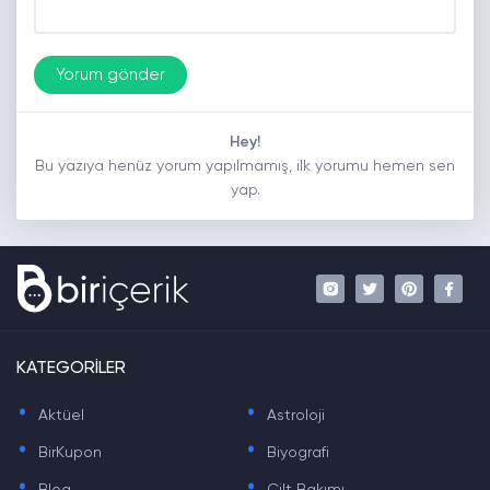
Hey!
Bu yazıya henüz yorum yapılmamış, ilk yorumu hemen sen
yap.
KATEGORİLER
.
.
Aktüel
Astroloji
.
.
BirKupon
Biyografi
.
.