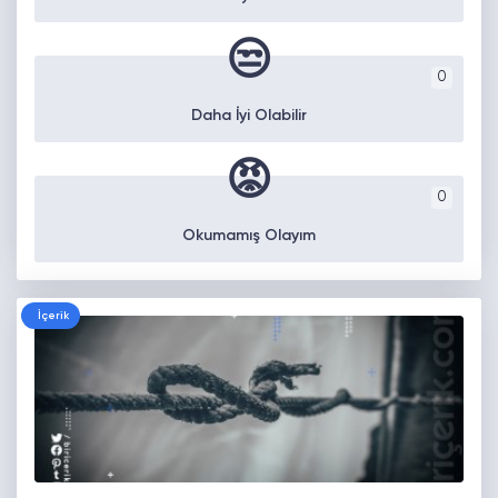
😒
0
Daha İyi Olabilir
😡
0
Okumamış Olayım
İçerik