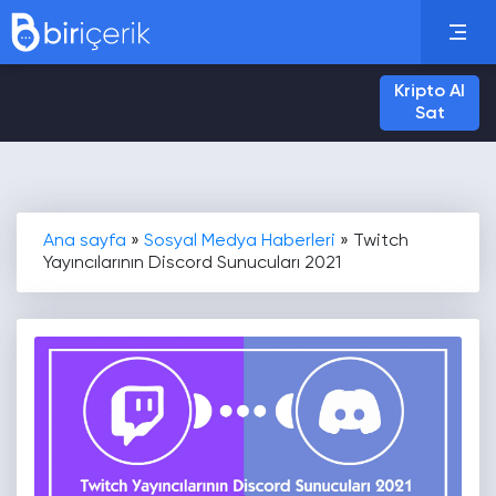
Kripto Al
Sat
Ana sayfa
»
Sosyal Medya Haberleri
»
Twitch
Yayıncılarının Discord Sunucuları 2021