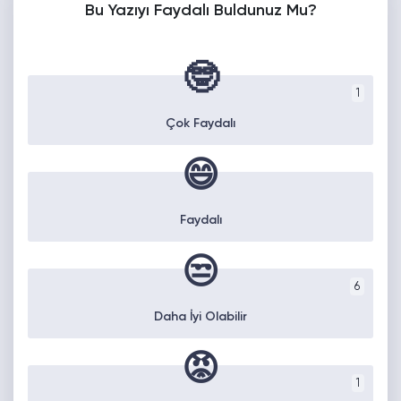
Bu Yazıyı Faydalı Buldunuz Mu?
🤓
1
Çok Faydalı
😄
Faydalı
😒
6
Daha İyi Olabilir
😡
1