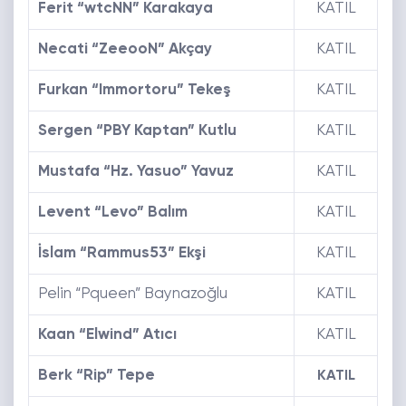
Ferit “wtcNN” Karakaya
KATIL
Necati “ZeeooN” Akçay
KATIL
Furkan “Immortoru” Tekeş
KATIL
Sergen “PBY Kaptan” Kutlu
KATIL
Mustafa “Hz. Yasuo” Yavuz
KATIL
Levent “Levo” Balım
KATIL
İslam “Rammus53” Ekşi
KATIL
Pelin “Pqueen” Baynazoğlu
KATIL
Kaan “Elwind” Atıcı
KATIL
Berk “Rip” Tepe
KATIL