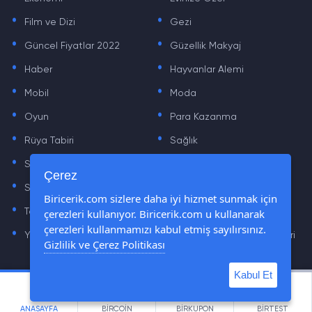
.
.
Film ve Dizi
Gezi
.
.
Güncel Fiyatlar 2022
Güzellik Makyaj
.
.
Haber
Hayvanlar Alemi
.
.
Mobil
Moda
.
.
Oyun
Para Kazanma
.
.
Rüya Tabiri
Sağlık
.
.
Sinema
Sosyal Medya Haberleri
.
.
Çerez
Sözler
Tarih
.
.
Biricerik.com sizlere daha iyi hizmet sunmak için
çerezleri kullanıyor. Biricerik.com u kullanarak
Teknoloji Haberleri
Yaşam
.
.
çerezleri kullanmamızı kabul etmiş sayılırsınız.
Yazılım Haberleri
Yiyecek Önerileri ve Tarifleri
Gizlilik ve Çerez Politikası
Kabul Et
© Tüm Hakları Saklıdır © 2019 - 2021 biricerik.com
ANASAYFA
BİRCOİN
BİRKUPON
BİRTEST