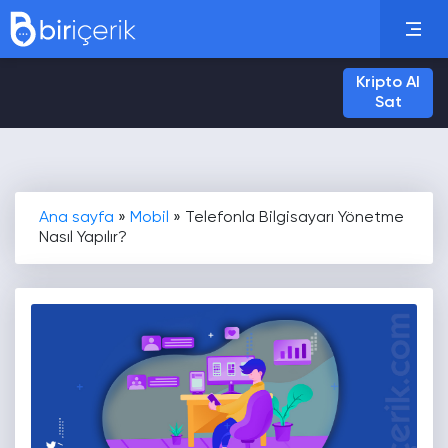
Kripto Al
Sat
Ana sayfa
»
Mobil
»
Telefonla Bilgisayarı Yönetme
Nasıl Yapılır?