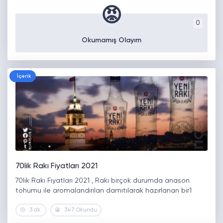
😡
0
Okumamış Olayım
İçerik
70lik Rakı Fiyatları 2021
70lik Rakı Fiyatları 2021 , Rakı birçok durumda anason
tohumu ile aromalandırılan damıtılarak hazırlanan bir1
3 dk.
347 Okundu