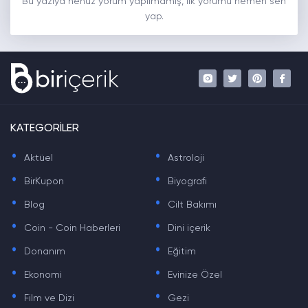
Bu yazıya henüz yorum yapılmamış, ilk yorumu hemen sen
yap.
KATEGORİLER
.
.
Aktüel
Astroloji
.
.
BirKupon
Biyografi
.
.
Blog
Cilt Bakımı
.
.
Coin - Coin Haberleri
Dini içerik
.
.
Donanım
Eğitim
.
.
Ekonomi
Evinize Özel
.
.
Film ve Dizi
Gezi