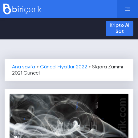
Kripto Al
Sat
Ana sayfa
»
Güncel Fiyatlar 2022
»
Sigara Zammı
2021 Güncel