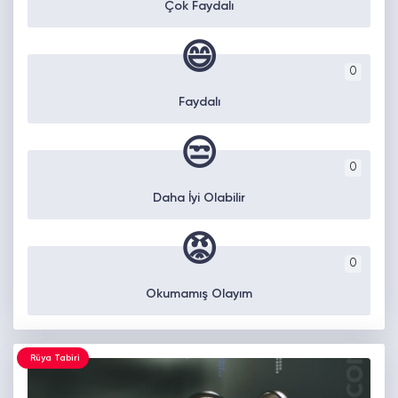
Çok Faydalı
😄
0
Faydalı
😒
0
Daha İyi Olabilir
😡
0
Okumamış Olayım
Rüya Tabiri