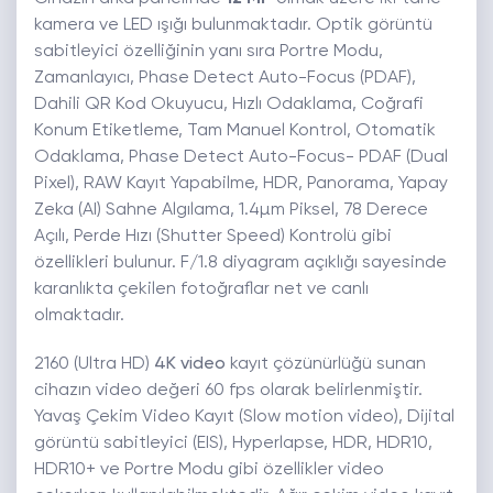
kamera ve LED ışığı bulunmaktadır. Optik görüntü
sabitleyici özelliğinin yanı sıra Portre Modu,
Zamanlayıcı, Phase Detect Auto-Focus (PDAF),
Dahili QR Kod Okuyucu, Hızlı Odaklama, Coğrafi
Konum Etiketleme, Tam Manuel Kontrol, Otomatik
Odaklama, Phase Detect Auto-Focus- PDAF (Dual
Pixel), RAW Kayıt Yapabilme, HDR, Panorama, Yapay
Zeka (AI) Sahne Algılama, 1.4µm Piksel, 78 Derece
Açılı, Perde Hızı (Shutter Speed) Kontrolü gibi
özellikleri bulunur. F/1.8 diyagram açıklığı sayesinde
karanlıkta çekilen fotoğraflar net ve canlı
olmaktadır.
2160 (Ultra HD)
4K video
kayıt çözünürlüğü sunan
cihazın video değeri 60 fps olarak belirlenmiştir.
Yavaş Çekim Video Kayıt (Slow motion video), Dijital
görüntü sabitleyici (EIS), Hyperlapse, HDR, HDR10,
HDR10+ ve Portre Modu gibi özellikler video