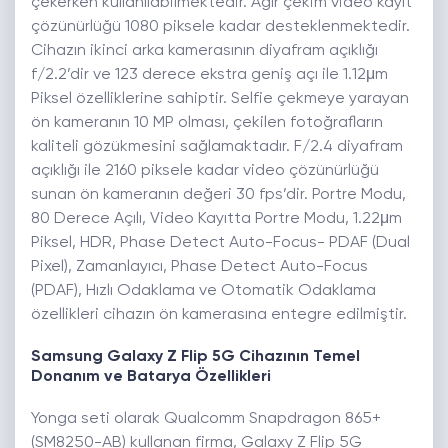
çekerken kullanılabilmektedir. Ağır çekim video kayıt
çözünürlüğü 1080 piksele kadar desteklenmektedir.
Cihazın ikinci arka kamerasının diyafram açıklığı
f/2.2’dir ve 123 derece ekstra geniş açı ile 1.12μm
Piksel özelliklerine sahiptir. Selfie çekmeye yarayan
ön kameranın 10 MP olması, çekilen fotoğrafların
kaliteli gözükmesini sağlamaktadır. F/2.4 diyafram
açıklığı ile 2160 piksele kadar video çözünürlüğü
sunan ön kameranın değeri 30 fps’dir. Portre Modu,
80 Derece Açılı, Video Kayıtta Portre Modu, 1.22μm
Piksel, HDR, Phase Detect Auto-Focus- PDAF (Dual
Pixel), Zamanlayıcı, Phase Detect Auto-Focus
(PDAF), Hızlı Odaklama ve Otomatik Odaklama
özellikleri cihazın ön kamerasına entegre edilmiştir.
Samsung Galaxy Z Flip 5G Cihazının Temel
Donanım ve Batarya Özellikleri
Yonga seti olarak Qualcomm Snapdragon 865+
(SM8250-AB) kullanan firma, Galaxy Z Flip 5G