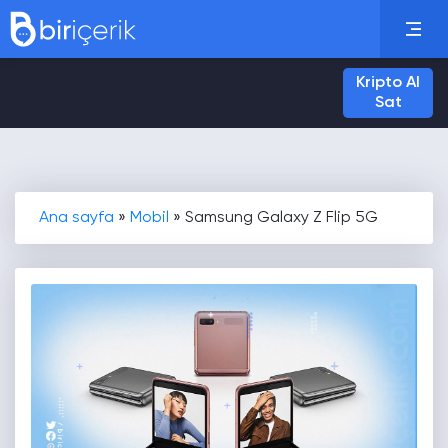
Kripto Al
Sat
Ana sayfa
»
Mobil
»
Samsung Galaxy Z Flip 5G