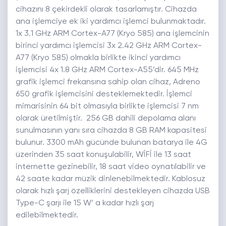
cihazını 8 çekirdekli olarak tasarlamıştır. Cihazda
ana işlemciye ek iki yardımcı işlemci bulunmaktadır.
1x 3.1 GHz ARM Cortex-A77 (Kryo 585) ana işlemcinin
birinci yardımcı işlemcisi 3x 2.42 GHz ARM Cortex-
A77 (Kryo 585) olmakla birlikte ikinci yardımcı
işlemcisi 4x 1.8 GHz ARM Cortex-A55’dir. 645 MHz
grafik işlemci frekansına sahip olan cihaz, Adreno
650 grafik işlemcisini desteklemektedir. İşlemci
mimarisinin 64 bit olmasıyla birlikte işlemcisi 7 nm
olarak üretilmiştir. 256 GB dahili depolama alanı
sunulmasının yanı sıra cihazda 8 GB RAM kapasitesi
bulunur. 3300 mAh gücünde bulunan batarya ile 4G
üzerinden 35 saat konuşulabilir, WİFİ ile 13 saat
internette gezinebilir, 18 saat video oynatılabilir ve
42 saate kadar müzik dinlenebilmektedir. Kablosuz
olarak hızlı şarj özelliklerini destekleyen cihazda USB
Type-C şarjı ile 15 W’ a kadar hızlı şarj
edilebilmektedir.