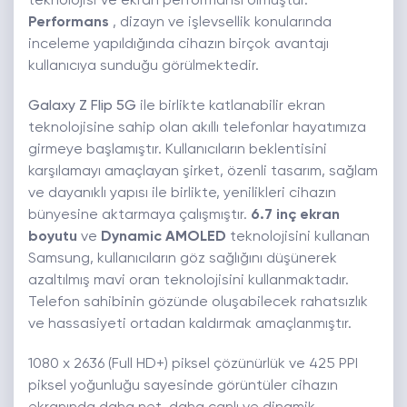
teknolojisi ve ekran performansı olmuştur.
Performans
, dizayn ve işlevsellik konularında
inceleme yapıldığında cihazın birçok avantajı
kullanıcıya sunduğu görülmektedir.
Galaxy Z Flip 5G
ile birlikte katlanabilir ekran
teknolojisine sahip olan akıllı telefonlar hayatımıza
girmeye başlamıştır. Kullanıcıların beklentisini
karşılamayı amaçlayan şirket, özenli tasarım, sağlam
ve dayanıklı yapısı ile birlikte, yenilikleri cihazın
bünyesine aktarmaya çalışmıştır.
6.7 inç ekran
boyutu
ve
Dynamic AMOLED
teknolojisini kullanan
Samsung, kullanıcıların göz sağlığını düşünerek
azaltılmış mavi oran teknolojisini kullanmaktadır.
Telefon sahibinin gözünde oluşabilecek rahatsızlık
ve hassasiyeti ortadan kaldırmak amaçlanmıştır.
1080 x 2636 (Full HD+) piksel çözünürlük ve 425 PPI
piksel yoğunluğu sayesinde görüntüler cihazın