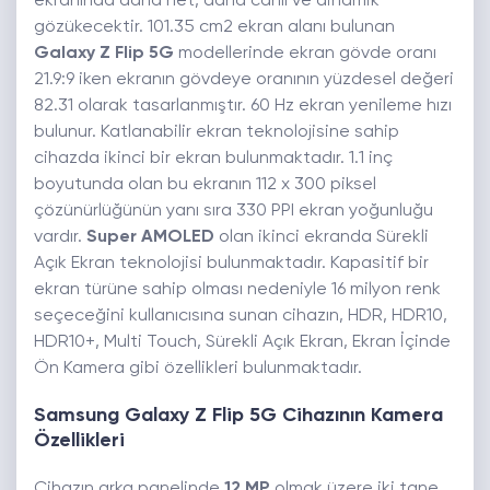
ekranında daha net, daha canlı ve dinamik
gözükecektir. 101.35 cm2 ekran alanı bulunan
Galaxy Z Flip 5G
modellerinde ekran gövde oranı
21.9:9 iken ekranın gövdeye oranının yüzdesel değeri
82.31 olarak tasarlanmıştır. 60 Hz ekran yenileme hızı
bulunur. Katlanabilir ekran teknolojisine sahip
cihazda ikinci bir ekran bulunmaktadır. 1.1 inç
boyutunda olan bu ekranın 112 x 300 piksel
çözünürlüğünün yanı sıra 330 PPI ekran yoğunluğu
vardır.
Super AMOLED
olan ikinci ekranda Sürekli
Açık Ekran teknolojisi bulunmaktadır. Kapasitif bir
ekran türüne sahip olması nedeniyle 16 milyon renk
seçeceğini kullanıcısına sunan cihazın, HDR, HDR10,
HDR10+, Multi Touch, Sürekli Açık Ekran, Ekran İçinde
Ön Kamera gibi özellikleri bulunmaktadır.
Samsung Galaxy Z Flip 5G Cihazının Kamera
Özellikleri
Cihazın arka panelinde
12 MP
olmak üzere iki tane