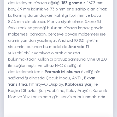
destekleyen cihazın ağırlığı
183 gramdır
. 167.3 mm
boy, 6.9 mm kalınlık ve 73.6 mm ene sahip olan cihaz
katlanmış durumdayken kalınlığı 15.4 mm ve boyu
87.4 mm olmaktadır. Mor ve siyah olmak üzere iki
farklı renk seçeneği bulunan cihazın kapak gövde
malzemesi camdan, çerçeve gövde malzemesi ise
alüminyumdan yapılmıştır.
Android 10 (Q)
işletim
sistemini bulunan bu model de
Android 11
yükseltilebilir versiyon olarak cihazda
bulunmaktadır. Kullanıcı arayüz Samsung One UI 2.0
ile sağlanmıştır ve cihaz NFC özelliğini
desteklemektedir.
Parmak izi okuma
özelliğinin
sağlandığı cihazda Çocuk Modu, ANT+,
Ekran
Yansıtma
, Infinity-O Display,
Kablosuz Şarj
ile
Başka Cihazları Şarj Edebilme, Kolay Arayüz, Karanlık
Mod ve Yüz tanımlama gibi servisler bulunmaktadır.