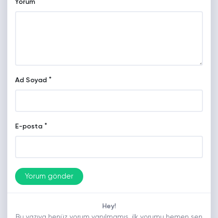
Yorum
*
Ad Soyad
*
E-posta
Hey!
Bu yazıya henüz yorum yapılmamış, ilk yorumu hemen sen