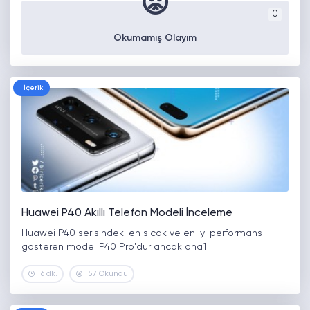
😡
0
Okumamış Olayım
İçerik
Huawei P40 Akıllı Telefon Modeli İnceleme
Huawei P40 serisindeki en sıcak ve en iyi performans
gösteren model P40 Pro'dur ancak ona1
6 dk.
57 Okundu