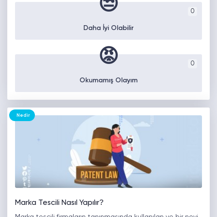
😒
0
Daha İyi Olabilir
😡
0
Okumamış Olayım
Nedir
Marka Tescili Nasıl Yapılır?
Marka tescili firmaların tanınmasında kullanılan ve bir nevi