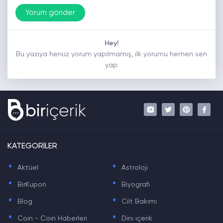
Hey!
Bu yazıya henüz yorum yapılmamış, ilk yorumu hemen sen
yap.
KATEGORİLER
.
.
Aktüel
Astroloji
.
.
BirKupon
Biyografi
.
.
Blog
Cilt Bakımı
.
.
Coin - Coin Haberleri
Dini içerik