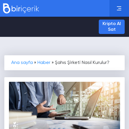
Kripto Al
Sat
Ana sayfa
»
Haber
»
Şahıs Şirketi Nasıl Kurulur?