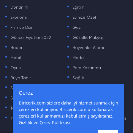
.
.
Donanım
Eğitim
.
.
Ekonomi
Evinize Özel
.
.
Film ve Dizi
Gezi
.
.
Güncel Fiyatlar 2022
Güzellik Makyaj
.
.
Haber
Hayvanlar Alemi
.
.
Mobil
Moda
.
.
Oyun
Para Kazanma
.
.
Rüya Tabiri
Sağlık
.
.
Sinema
Sosyal Medya Haberleri
.
.
Çerez
Sözler
Tarih
.
.
Biricerik.com sizlere daha iyi hizmet sunmak için
Teknoloji Haberleri
Yaşam
çerezleri kullanıyor. Biricerik.com u kullanarak
.
.
çerezleri kullanmamızı kabul etmiş sayılırsınız.
Yazılım Haberleri
Yiyecek Önerileri ve Tarifleri
Gizlilik ve Çerez Politikası