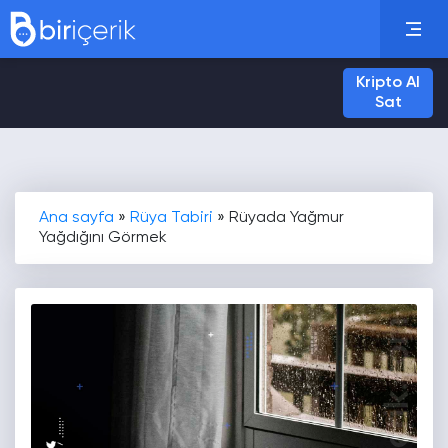
Kripto Al
Sat
Ana sayfa
»
Rüya Tabiri
»
Rüyada Yağmur
Yağdığını Görmek