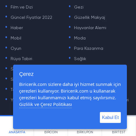
.
.
Film ve Dizi
Gezi
.
.
Güncel Fiyatlar 2022
Güzellik Makyaj
.
.
Haber
Hayvanlar Alemi
.
.
Mobil
Moda
.
.
Oyun
Para Kazanma
.
.
Rüya Tabiri
Sağlık
.
.
Sinema
Sosyal Medya Haberleri
.
.
Çerez
Sözler
Tarih
.
.
Biricerik.com sizlere daha iyi hizmet sunmak için
çerezleri kullanıyor. Biricerik.com u kullanarak
Teknoloji Haberleri
Yaşam
.
.
çerezleri kullanmamızı kabul etmiş sayılırsınız.
Yazılım Haberleri
Yiyecek Önerileri ve Tarifleri
Gizlilik ve Çerez Politikası
Kabul Et
© Tüm Hakları Saklıdır © 2019 - 2021 biricerik.com
ANASAYFA
BİRCOİN
BİRKUPON
BİRTEST
cemre.com