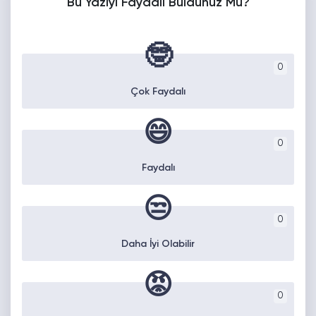
Bu Yazıyı Faydalı Buldunuz Mu?
🤓
0
Çok Faydalı
😄
0
Faydalı
😒
0
Daha İyi Olabilir
😡
0