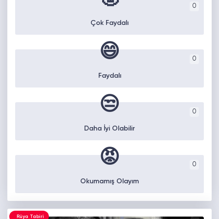
0
Çok Faydalı
😄
0
Faydalı
😒
0
Daha İyi Olabilir
😡
0
Okumamış Olayım
Rüya Tabiri