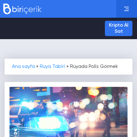
Kripto Al
Sat
Ana sayfa
»
Rüya Tabiri
»
Rüyada Polis Görmek