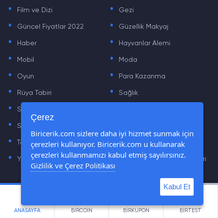
.
.
Film ve Dizi
Gezi
.
.
Güncel Fiyatlar 2022
Güzellik Makyaj
.
.
Haber
Hayvanlar Alemi
.
.
Mobil
Moda
.
.
Oyun
Para Kazanma
.
.
Rüya Tabiri
Sağlık
.
.
Sinema
Sosyal Medya Haberleri
.
.
Çerez
Sözler
Tarih
.
.
Biricerik.com sizlere daha iyi hizmet sunmak için
çerezleri kullanıyor. Biricerik.com u kullanarak
Teknoloji Haberleri
Yaşam
.
.
çerezleri kullanmamızı kabul etmiş sayılırsınız.
Yazılım Haberleri
Yiyecek Önerileri ve Tarifleri
Gizlilik ve Çerez Politikası
Kabul Et
© Tüm Hakları Saklıdır © 2019 - 2021 biricerik.com
ANASAYFA
BİRCOİN
BİRKUPON
BİRTEST
cemre.com