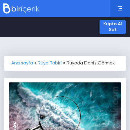
Kripto Al
Sat
Ana sayfa
»
Rüya Tabiri
»
Rüyada Deniz Görmek