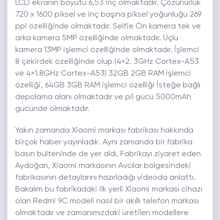
LCD ekranın boyutu 6,53 inç olmaktadır. Çözünürlük
720 x 1600 piksel ve inç başına piksel yoğunluğu 269
ppi özelliğinde olmaktadır. Selfie Ön kamera tek ve
arka kamera 5MP özelliğinde olmaktadır. Üçlü
kamera 13MP işlemci özelliğinde olmaktadır. İşlemci
8 çekirdek özelliğinde olup (4×2. 3GHz Cortex-A53
ve 4×1.8GHz Cortex-A53) 32GB 2GB RAM işlemci
özelliği, 64GB 3GB RAM işlemci özelliği İsteğe bağlı
depolama alanı olmaktadır ve pil gücü 5000mAh
gücünde olmaktadır.
Yakın zamanda Xiaomi markası fabrikası hakkında
birçok haber yayınladık. Aynı zamanda bir fabrika
basın bülteninde de yer aldı. Fabrikayı ziyaret eden
Aydoğan, Xiaomi markasının Avcılar bölgesindeki
fabrikasının detaylarını hazırladığı videoda anlattı.
Bakalım bu fabrikadaki ilk yerli Xiaomi markası cihazı
olan Redmi 9C modeli nasıl bir akıllı telefon markası
olmaktadır ve zamanımızdaki üretilen modellere