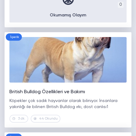
😡
0
Okumamış Olayım
İçerik
British Bulldog Özellikleri ve Bakımı
Köpekler çok sadık hayvanlar olarak biliniyor. İnsanlara
yakınlığı ile bilinen British Bulldog ırkı, dost canlısı1
3 dk.
44 Okundu