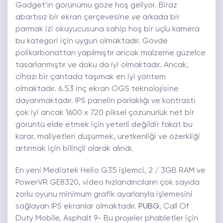
Gadget’ın görünümü göze hoş geliyor. Biraz
abartısız bir ekran çerçevesine ve arkada bir
parmak izi okuyucusuna sahip hoş bir üçlü kamera
bu kategori için uygun olmaktadır. Gövde
polikarbonattan yapılmıştır ancak malzeme güzelce
tasarlanmıştır ve doku da iyi olmaktadır. Ancak,
cihazı bir çantada taşımak en iyi yöntem
olmaktadır. 6.53 inç ekran OGS teknolojisine
dayanmaktadır. IPS panelin parlaklığı ve kontrastı
çok iyi ancak 1600 x 720 piksel çözünürlük net bir
görüntü elde etmek için yeterli değildir fakat bu
karar, maliyetleri düşürmek, üretkenliği ve özerkliği
artırmak için bilinçli olarak alındı.
En yeni Mediatek Helio G35 işlemci, 2 / 3GB RAM ve
PowerVR GE8320, video hızlandırıcıların çok sayıda
zorlu oyunu minimum grafik ayarlarıyla işlemesini
sağlayan IPS ekranlar olmaktadır.
PUBG
, Call Of
Duty Mobile, Asphalt 9- Bu projeler phabletler için