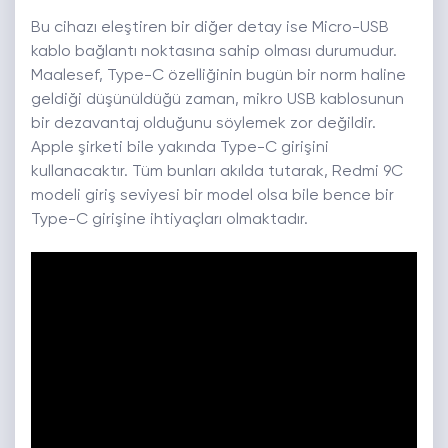
Bu cihazı eleştiren bir diğer detay ise Micro-USB
kablo bağlantı noktasına sahip olması durumudur.
Maalesef, Type-C özelliğinin bugün bir norm haline
geldiği düşünüldüğü zaman, mikro USB kablosunun
bir dezavantaj olduğunu söylemek zor değildir.
Apple şirketi bile yakında Type-C girişini
kullanacaktır. Tüm bunları akılda tutarak, Redmi 9C
modeli giriş seviyesi bir model olsa bile bence bir
Type-C girişine ihtiyaçları olmaktadır.