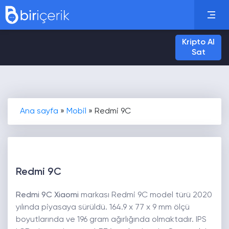
Kripto Al
Sat
Ana sayfa
»
Mobil
»
Redmi 9C
Redmi 9C
Redmi 9C Xiaomi
markası Redmi 9C model türü 2020
yılında piyasaya sürüldü. 164.9 x 77 x 9 mm ölçü
boyutlarında ve 196 gram ağırlığında olmaktadır. IPS