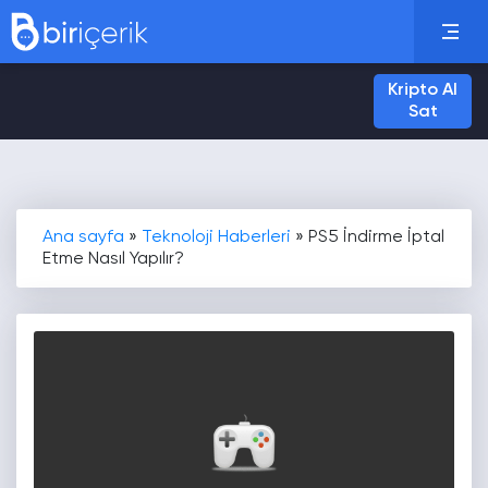
Kripto Al
Sat
Ana sayfa
»
Teknoloji Haberleri
»
PS5 İndirme İptal
Etme Nasıl Yapılır?