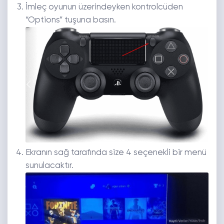
İmleç oyunun üzerindeyken kontrolcüden
“Options” tuşuna basın.
Ekranın sağ tarafında size 4 seçenekli bir menü
sunulacaktır.