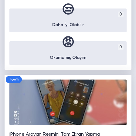
😒
0
Daha İyi Olabilir
😡
0
Okumamış Olayım
İçerik
iPhone Arayan Resmini Tam Ekran Yapma