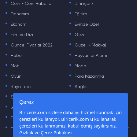
Coin - Coin Haberleri
Dini içerik
.
.
Donanım
Eğitim
.
.
Ekonomi
Evinize Özel
.
.
Film ve Dizi
Gezi
.
.
Güncel Fiyatlar 2022
Güzellik Makyaj
.
.
Haber
Hayvanlar Alemi
.
.
Mobil
Moda
.
.
Oyun
Para Kazanma
.
.
Rüya Tabiri
Sağlık
.
.
Sinema
Sosyal Medya Haberleri
.
.
Çerez
Sözler
Tarih
.
.
Biricerik.com sizlere daha iyi hizmet sunmak için
Teknoloji Haberleri
Yaşam
çerezleri kullanıyor. Biricerik.com u kullanarak
.
.
çerezleri kullanmamızı kabul etmiş sayılırsınız.
Yazılım Haberleri
Yiyecek Önerileri ve Tarifleri
Gizlilik ve Çerez Politikası