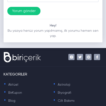
Hey!
Bu yazıya henüz yorum yapılmamış, ilk yorumu hemen sen
yap.
KATEGORİLER
.
.
Aktüel
Astroloji
.
.
BirKupon
Biyografi
.
.
Blog
Cilt Bakımı
.
.