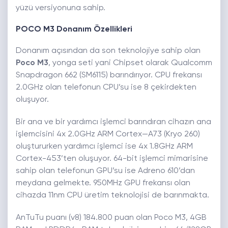
yüzü versiyonuna sahip.
POCO M3 Donanım Özellikleri
Donanım açısından da son teknolojiye sahip olan
Poco M3
, yonga seti yani Chipset olarak Qualcomm
Snapdragon 662 (SM6115) barındırıyor. CPU frekansı
2.0GHz olan telefonun CPU’su ise 8 çekirdekten
oluşuyor.
Bir ana ve bir yardımcı işlemci barındıran cihazın ana
işlemcisini 4x 2.0GHz ARM Cortex—A73 (Kryo 260)
oluştururken yardımcı işlemci ise 4x 1.8GHz ARM
Cortex-453’ten oluşuyor. 64-bit işlemci mimarisine
sahip olan telefonun GPU’su ise Adreno 610’dan
meydana gelmekte. 950MHz GPU frekansı olan
cihazda 11nm CPU üretim teknolojisi de barınmakta.
AnTuTu puanı (v8) 184.800 puan olan Poco M3, 4GB