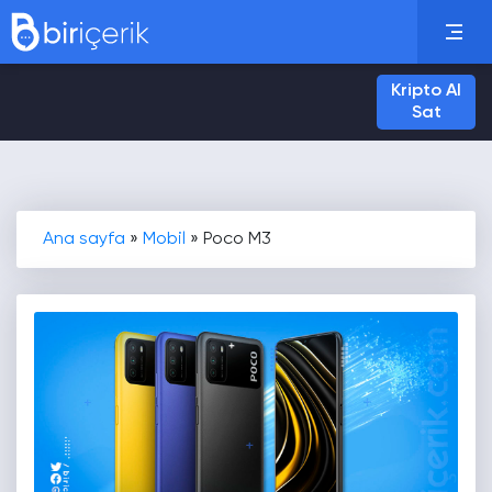
Kripto Al
Sat
Ana sayfa
»
Mobil
»
Poco M3