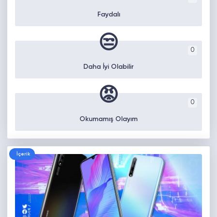
Faydalı
😒
0
Daha İyi Olabilir
😡
0
Okumamış Olayım
İçerik