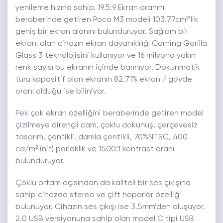
yenileme hızına sahip. 19.5:9 Ekran oranını
beraberinde getiren Poco M3 modeli 103.77cm²’lik
geniş bir ekran alanını bulunduruyor. Sağlam bir
ekranı olan cihazın ekran dayanıklılığı Corning Gorilla
Glass 3 teknolojisini kullanıyor ve 16 milyona yakın
renk sayısı bu ekranın içinde barınıyor. Dokunmatik
türü kapasitif olan ekranın 82.71% ekran / gövde
oranı olduğu ise biliniyor.
Pek çok ekran özelliğini beraberinde getiren model
çizilmeye dirençli cam, çoklu dokunuş, çerçevesiz
tasarım, çentikli, damla çentikli, 70%NTSC, 400
cd/m² (nit) parlaklık ve 1500:1 kontrast oranı
bulunduruyor.
Çoklu ortam açısından da kaliteli bir ses çıkışına
sahip cihazda stereo ve çift hoparlör özelliği
bulunuyor. Cihazın ses çıkışı ise 3.5mm’den oluşuyor.
2.0 USB versiyonuna sahip olan model C tipi USB