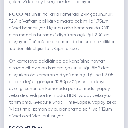
çekim video kayıt seçenekleri barınıyor.
POCO M3
’ün ikinci arka kamerası 2MP çözünürlük,
F2.4 diyafram açıklığı ve makro çekim ile 1.75µm
piksel barındırıyor. Üçüncü arka kamerası da 2MP
olan modelin buradaki diyafram açıklığı F2.4’ten
oluşuyor. Üçüncü arka kamerada bulunan özellikler
ise derinlik algısı ile 1.75µm piksel.
Ön kameraya geldiğinde de kendisine hayran
bırakan cihazın ön kamera çözünürlüğü 8MP’den
oluşurken ön kameranın diyafram açıklığı ise F2.05
olarak değer görüyor. 1080p 30fps Video kayıt
özelliği sunan ön kamerada portre modu, yapay
zeka destekli portre modu, HDR, yapay zeka yüz
tanımlama, Gesture Shot, Time-Lapse, yapay zeka
iyileştirme, zamanlayıcı, panorama selfi ve 1.12µm
piksel özellikleri bulunuyor.