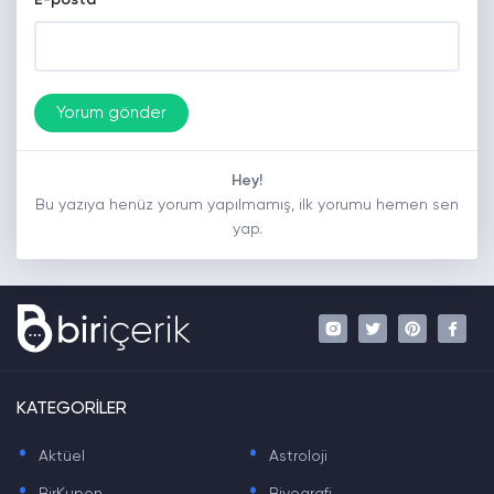
*
E-posta
Hey!
Bu yazıya henüz yorum yapılmamış, ilk yorumu hemen sen
yap.
KATEGORİLER
.
.
Aktüel
Astroloji
.
.