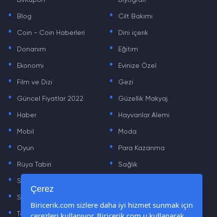
BirKupon
Biyografi
.
.
Blog
Cilt Bakımı
.
.
Coin - Coin Haberleri
Dini içerik
.
.
Donanım
Eğitim
.
.
Ekonomi
Evinize Özel
.
.
Film ve Dizi
Gezi
.
.
Güncel Fiyatlar 2022
Güzellik Makyaj
.
.
Haber
Hayvanlar Alemi
.
.
Mobil
Moda
.
.
Oyun
Para Kazanma
.
.
Rüya Tabiri
Sağlık
.
.
Sinema
Sosyal Medya Haberleri
.
.
Çerez
Sözler
Tarih
.
.
Biricerik.com sizlere daha iyi hizmet sunmak için
çerezleri kullanıyor. Biricerik.com u kullanarak
Teknoloji Haberleri
Yaşam