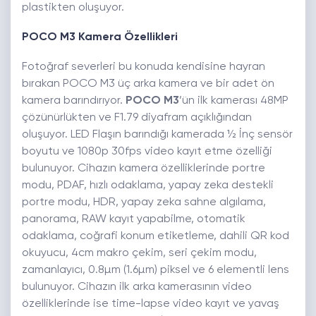
plastikten oluşuyor.
POCO M3 Kamera Özellikleri
Fotoğraf severleri bu konuda kendisine hayran
bırakan POCO M3 üç arka kamera ve bir adet ön
kamera barındırıyor.
POCO M3
’ün ilk kamerası 48MP
çözünürlükten ve F1.79 diyafram açıklığından
oluşuyor. LED Flaşın barındığı kamerada ½ İnç sensör
boyutu ve 1080p 30fps video kayıt etme özelliği
bulunuyor. Cihazın kamera özelliklerinde portre
modu, PDAF, hızlı odaklama, yapay zeka destekli
portre modu, HDR, yapay zeka sahne algılama,
panorama, RAW kayıt yapabilme, otomatik
odaklama, coğrafi konum etiketleme, dahili QR kod
okuyucu, 4cm makro çekim, seri çekim modu,
zamanlayıcı, 0.8µm (1.6µm) piksel ve 6 elementli lens
bulunuyor. Cihazın ilk arka kamerasının video
özelliklerinde ise time-lapse video kayıt ve yavaş