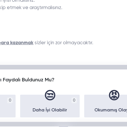
yisi olmalısınız.
kip etmek ve araştırmalısınız.
para kazanmak
sizler için zor olmayacaktır.
yı Faydalı Buldunuz Mu?
😒
😡
0
0
Daha İyi Olabilir
Okumamış Ola