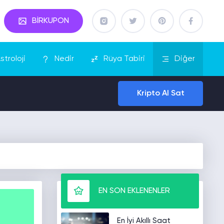
BİRKUPON
stroloji
Nedir
Rüya Tabiri
Diğer
Kripto Al Sat
EN SON EKLENENLER
En İyi Akıllı Saat