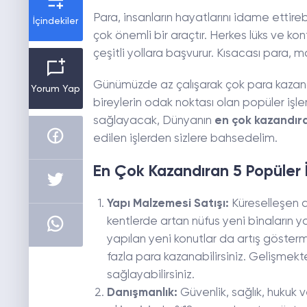
Para, insanların hayatlarını idame ettire
İçindekiler
çok önemli bir araçtır. Herkes lüks ve ko
çeşitli yollara başvurur. Kısacası para, ma
Günümüzde az çalışarak çok para kazandı
Yorum Yap
bireylerin odak noktası olan popüler işle
sağlayacak, Dünyanın
en çok kazandıra
edilen işlerden sizlere bahsedelim.
En Çok Kazandıran 5 Popüler 
Yapı Malzemesi Satışı:
Küreselleşen 
kentlerde artan nüfus yeni binaların ya
yapılan yeni konutlar da artış gösterme
fazla para kazanabilirsiniz. Gelişmek
sağlayabilirsiniz.
Danışmanlık:
Güvenlik, sağlık, hukuk 