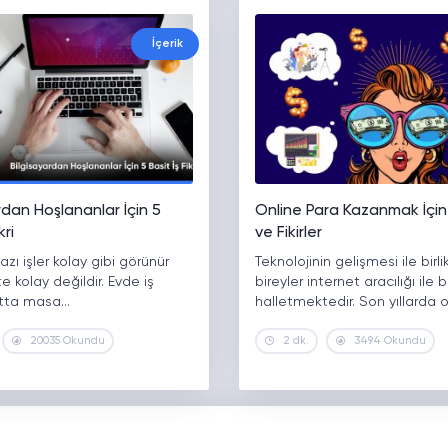
İçerik
rdan Hoşlananlar İçin 5
Online Para Kazanmak İçin
kri
ve Fikirler
zı işler kolay gibi görünür
Teknolojinin gelişmesi ile birli
e kolay değildir. Evde iş
bireyler internet aracılığı ile b
atta masa…
halletmektedir. Son yıllarda o
20035 Okundu
2 dk.
3494 Okundu