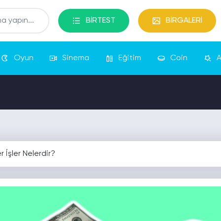
BİRTEST
BİRGALERİ
Oyun
Sinema
Eğitim
Coin
A
 İşler Nelerdir?