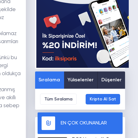
şmana
şekilde
ız
apılamaz
sarımları
Çünkü bu
ergi
n oldukça
Sıralama
Yükselenler
Düşenler
azanmış
e akıllı
Tüm Sıralama
Kripto Al Sat
na sebep
EN ÇOK OKUNANLAR