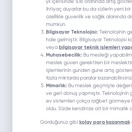
yıl içerisinde %18 oranında artış gös
ihtiyaç duyarlar bu da sizlerin yeni b
özellikle güvenlik ve sağlık alanında
mümkün.
Bilgisayar Teknolojisi:
Teknolojinin g
hale gelmiştir. Bilgisayar Teknolojisi k
veya
bilgisayar teknik işlemleri ya
Muhasebecilik:
Bu mesleği yapabilmen
meslek güven gerektiren bir meslektir
işlemlerinin günden güne artış gösterd
fazla miktarda paralar kazanabilirsiniz
Mimarlık:
Bu meslek geçmişte değerin
ve geri dönüş yapmıştır. Teknolojinin ge
ev sistemleri çokça rağbet görmeye 
oldu. Sizde kendinize ait bir mimarlık 
Gördüğünüz gibi
kolay para kazanmak