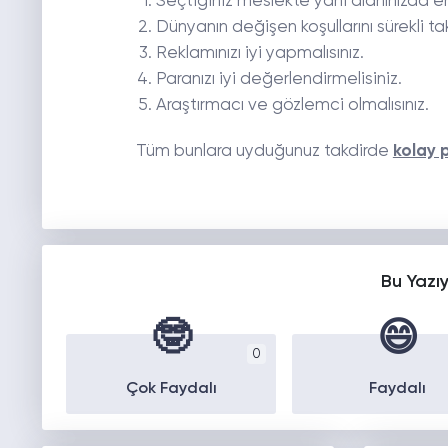
Seçtiğiniz meslekte yani alanınızda en i
Dünyanın değişen koşullarını sürekli ta
Reklamınızı iyi yapmalısınız.
Paranızı iyi değerlendirmelisiniz.
Araştırmacı ve gözlemci olmalısınız.
Tüm bunlara uyduğunuz takdirde
kolay 
Bu Yazı
🤓
😄
0
Çok Faydalı
Faydalı