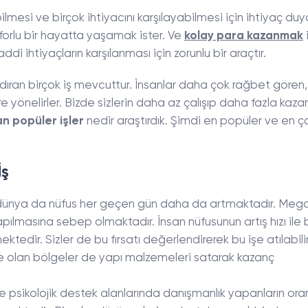
bilmesi ve birçok ihtiyacını karşılayabilmesi için ihtiyaç du
nforlu bir hayatta yaşamak ister. Ve
kolay para kazanmak
ddi ihtiyaçların karşılanması için zorunlu bir araçtır.
ran birçok iş mevcuttur. İnsanlar daha çok rağbet gören,
re yönelirler. Bizde sizlerin daha az çalışıp daha fazla kaz
n popüler işler
nedir araştırdık. Şimdi en popüler ve en ç
İş
dünya da nüfus her geçen gün daha da artmaktadır. Meg
pılmasına sebep olmaktadır. İnsan nüfusunun artış hızı ile b
ktedir. Sizler de bu fırsatı değerlendirerek bu işe atılabili
te olan bölgeler de yapı malzemeleri satarak kazanç
ve psikolojik destek alanlarında danışmanlık yapanların oran