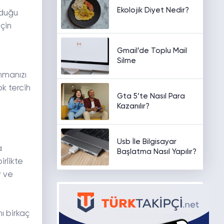
Ekolojik Diyet Nedir?
yduğu
için
Gmail’de Toplu Mail
Silme
anmanızı
ok tercih
Gta 5’te Nasıl Para
Kazanılır?
Usb İle Bilgisayar
a
Başlatma Nasıl Yapılır?
irlikte
r ve
ı birkaç