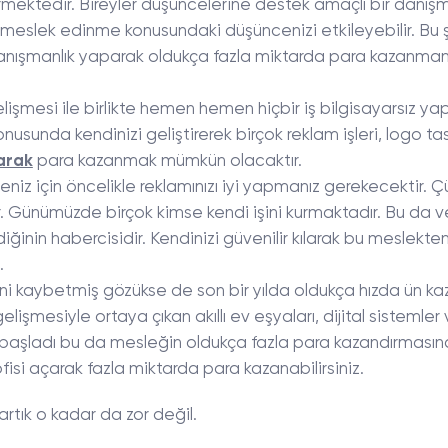
termektedir. Bireyler düşüncelerine destek amaçlı bir danı
ir meslek edinme konusundaki düşüncenizi etkileyebilir. Bu 
 danışmanlık yaparak oldukça fazla miktarda para kazanman
elişmesi ile birlikte hemen hemen hiçbir iş bilgisayarsız y
onusunda kendinizi geliştirerek birçok reklam işleri, logo ta
parak
para kazanmak mümkün olacaktır.
iz için öncelikle reklamınızı iyi yapmanız gerekecektir. 
. Günümüzde birçok kimse kendi işini kurmaktadır. Bu da v
iğinin habercisidir. Kendinizi güvenilir kılarak bu meslekte
.
i kaybetmiş gözükse de son bir yılda oldukça hızda ün k
lişmesiyle ortaya çıkan akıllı ev eşyaları, dijital sistemler v
başladı bu da mesleğin oldukça fazla para kazandırması
ofisi açarak fazla miktarda para kazanabilirsiniz.
artık o kadar da zor değil.