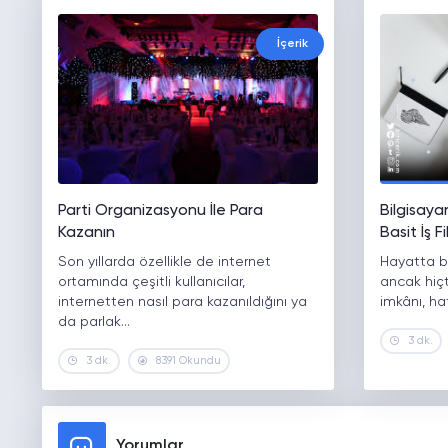
İçerik
Parti Organizasyonu İle Para
Bilgisaya
Kazanın
Basit İş Fi
Son yıllarda özellikle de internet
Hayatta ba
ortamında çeşitli kullanıcılar,
ancak hiçt
internetten nasıl para kazanıldığını ya
imkânı, h
da parlak…
3 dk.
3 dk.
8391 Okundu
Yorumlar