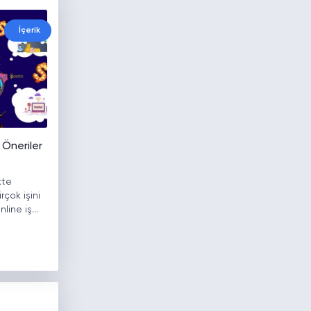
İçerik
 Öneriler
kte
irçok işini
nline iş…