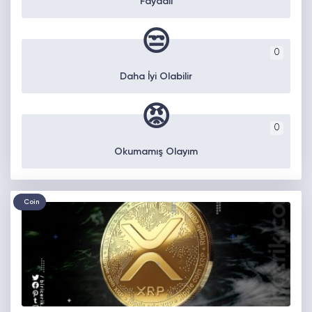
Faydalı
😒
0
Daha İyi Olabilir
😡
0
Okumamış Olayım
Coin