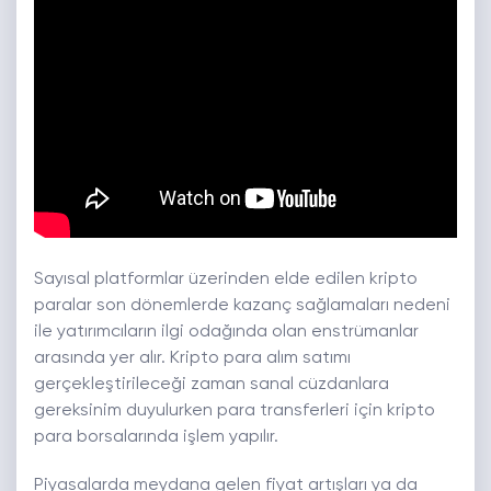
Sayısal platformlar üzerinden elde edilen kripto
paralar son dönemlerde kazanç sağlamaları nedeni
ile yatırımcıların ilgi odağında olan enstrümanlar
arasında yer alır. Kripto para alım satımı
gerçekleştirileceği zaman sanal cüzdanlara
gereksinim duyulurken para transferleri için kripto
para borsalarında işlem yapılır.
Piyasalarda meydana gelen fiyat artışları ya da