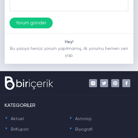
Hey!
Bu yazıya henüz yorum yapılmamış, ilk yorumu hemen sen
yap.
KATEGORİLER
.
.
Aktüel
Astroloji
.
.
BirKupon
Biyografi
.
.