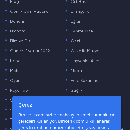
Blog
Cilt Bakımı
.
.
Coin - Coin Haberleri
Dini içerik
.
.
Donanım
Eğitim
.
.
Ekonomi
Evinize Özel
.
.
Film ve Dizi
Gezi
.
.
Güncel Fiyatlar 2022
Güzellik Makyaj
.
.
Haber
Hayvanlar Alemi
.
.
Mobil
Moda
.
.
Oyun
Para Kazanma
.
.
Rüya Tabiri
Sağlık
.
.
Sinema
Sosyal Medya Haberleri
.
.
Çerez
Sözler
Tarih
.
.
Biricerik.com sizlere daha iyi hizmet sunmak için
çerezleri kullanıyor. Biricerik.com u kullanarak
Teknoloji Haberleri
Yaşam
.
.
çerezleri kullanmamızı kabul etmiş sayılırsınız.