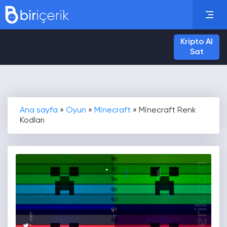
Kripto Al
Sat
Ana sayfa
»
Oyun
»
Minecraft
»
Minecraft Renk
Kodları