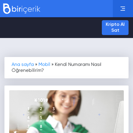
Kripto Al
Sat
Ana sayfa
»
Mobil
»
Kendi Numaramı Nasıl
Öğrenebilirim?