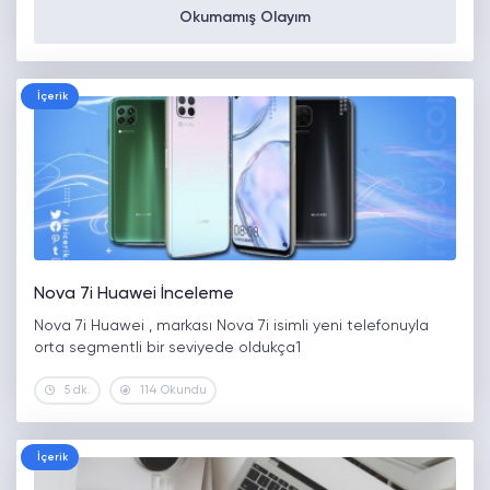
Okumamış Olayım
İçerik
Nova 7i Huawei İnceleme
Nova 7i Huawei , markası Nova 7i isimli yeni telefonuyla
orta segmentli bir seviyede oldukça1
5 dk.
114 Okundu
İçerik