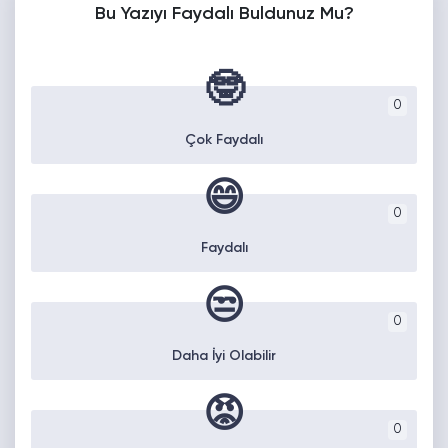
Bu Yazıyı Faydalı Buldunuz Mu?
🤓
0
Çok Faydalı
😄
0
Faydalı
😒
0
Daha İyi Olabilir
😡
0