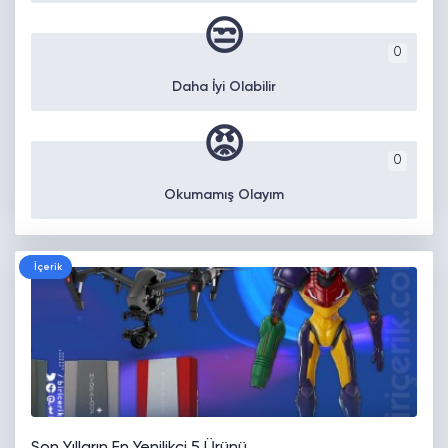
😒
0
Daha İyi Olabilir
😡
0
Okumamış Olayım
İçerik