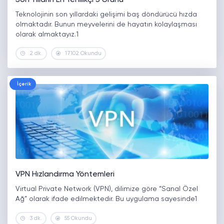
Son Yılların En Yenilikçi 5 Ürünü
Teknolojinin son yıllardaki gelişimi baş döndürücü hızda
olmaktadır. Bunun meyvelerini de hayatın kolaylaşması
olarak almaktayız.1
2 dk.
17102 Okundu
İçerik
VPN Hızlandırma Yöntemleri
Virtual Private Network (VPN), dilimize göre “Sanal Özel
Ağ” olarak ifade edilmektedir. Bu uygulama sayesinde1
3 dk.
55 Okundu