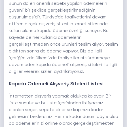
Bunun da en önemli sebebi yapılan ödemelerin
güvenli bir şekilde gerçekleştirilmediğinin
düşünülmesidir. Türkiye’de faaliyetlerini devam
ettiren birçok alışveriş sitesi internet sitesinde
kullanıcılarına kapıda ödeme özelliği sunuyor. Bu
sayede de her kullanıcı ödemelerini
gerçekleştirmeden önce ürünleri teslim alıyor, teslim
aldıktan sonra da ödeme yapıyor. Biz de ilgili
içeriğimizde ülkemizde faaliyetlerini sürdürmeye
devam eden kapıda ödemeli alışveriş siteleri ile ilgili
bilgiler vererek sizleri aydınlatıyoruz.
Kapıda Ödemeli Alışveriş Siteleri Listesi
İnternetten alışveriş yapmak oldukça kolaydır. Bir
liste sunulur ve bu liste içerisinden ihtiyacınız
olanları seçer, sepete ekler ve kapınıza kadar
gelmesini beklersiniz. Her ne kadar durum böyle olsa
da ödemelerinizi online olarak gerçekleştirmekten