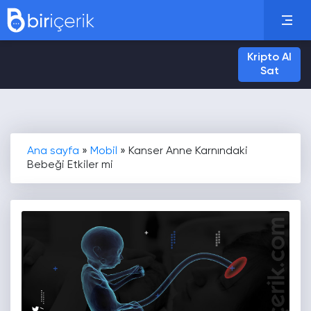
Kripto Al
Sat
Ana sayfa
»
Mobil
»
Kanser Anne Karnındaki
Bebeği Etkiler mi