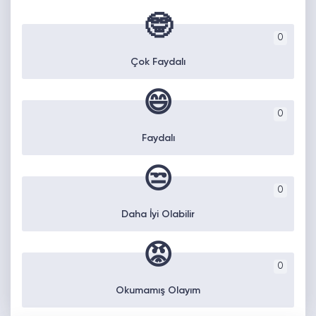
🤓
0
Çok Faydalı
😄
0
Faydalı
😒
0
Daha İyi Olabilir
😡
0
Okumamış Olayım