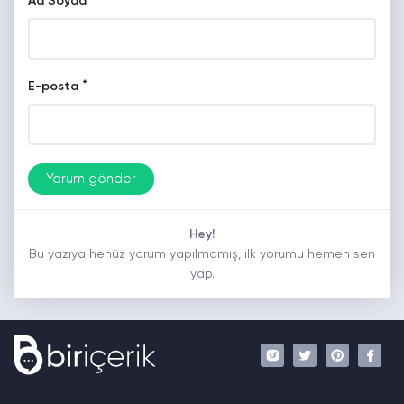
*
Ad Soyad
*
E-posta
Hey!
Bu yazıya henüz yorum yapılmamış, ilk yorumu hemen sen
yap.