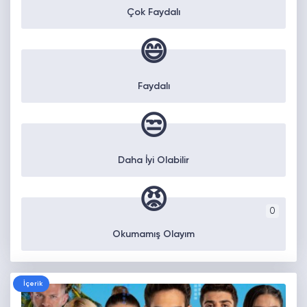
Çok Faydalı
😄
Faydalı
😒
Daha İyi Olabilir
😡
0
Okumamış Olayım
İçerik