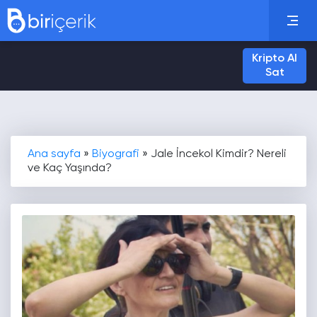
Kripto Al
Sat
Ana sayfa
»
Biyografi
»
Jale İncekol Kimdir? Nereli
ve Kaç Yaşında?