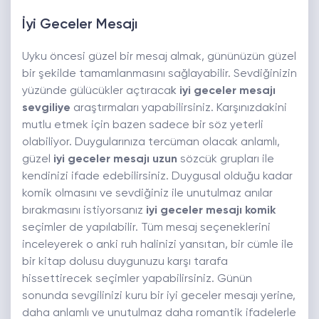
İyi Geceler Mesajı
Uyku öncesi güzel bir mesaj almak, gününüzün güzel
bir şekilde tamamlanmasını sağlayabilir. Sevdiğinizin
yüzünde gülücükler açtıraca
k
iyi geceler mesajı
sevgiliye
araştırmaları yapabilirsiniz. Karşınızdakini
mutlu etmek için bazen sadece bir söz yeterli
olabiliyor. Duygularınıza tercüman olacak anlamlı,
güzel
iyi geceler mesajı uzun
sözcük grupları ile
kendinizi ifade edebilirsiniz. Duygusal olduğu kadar
komik olmasını ve sevdiğiniz ile unutulmaz anılar
bırakmasını istiyorsanız
iyi geceler mesajı komik
seçimler de yapılabilir. Tüm mesaj seçeneklerini
inceleyerek o anki ruh halinizi yansıtan, bir cümle ile
bir kitap dolusu duygunuzu karşı tarafa
hissettirecek seçimler yapabilirsiniz. Günün
sonunda sevgilinizi kuru bir iyi geceler mesajı yerine,
daha anlamlı ve unutulmaz daha romantik ifadelerle