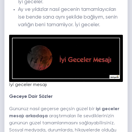
iyi geceler.
Ay ve yıldızlar nasıl gecenin tamamlayıcıları
ise bende sana aynı şekilde bağlıyım, senin
varlığın beni tamamlıyor. İyi geceler.
iyi geceler mesajı
Geceye Dair Sözler
Gününüz nasıl geçerse geçsin güzel bir
iyi geceler
mesajı arkadaşa
araştırmaları ile sevdiklerinizin
gününün güzel tamamlanmasını sağlayabilirsiniz.
Sosyal medyada, durumlarda, hikayelerde olduğu