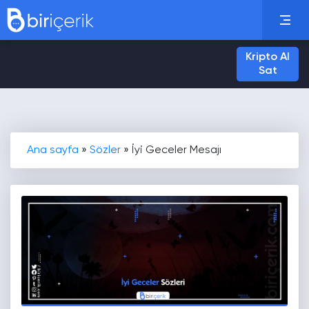
Kripto Al
Sat
Ana sayfa
»
Sözler
»
İyi Geceler Mesajı