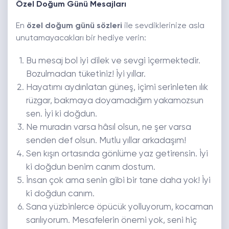
Özel Doğum Günü Mesajları
En
özel doğum günü sözleri
ile sevdiklerinize asla
unutamayacakları bir hediye verin:
Bu mesaj bol iyi dilek ve sevgi içermektedir.
Bozulmadan tüketiniz! İyi yıllar.
Hayatımı aydınlatan güneş, içimi serinleten ılık
rüzgar, bakmaya doyamadığım yakamozsun
sen. İyi ki doğdun.
Ne muradın varsa hâsıl olsun, ne şer varsa
senden def olsun. Mutlu yıllar arkadaşım!
Sen kışın ortasında gönlüme yaz getirensin. İyi
ki doğdun benim canım dostum.
İnsan çok ama senin gibi bir tane daha yok! İyi
ki doğdun canım.
Sana yüzbinlerce öpücük yolluyorum, kocaman
sarılıyorum. Mesafelerin önemi yok, seni hiç