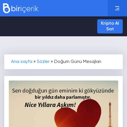
Kripto Al
Sat
Ana sayfa
»
Sözler
»
Doğum Günü Mesajları