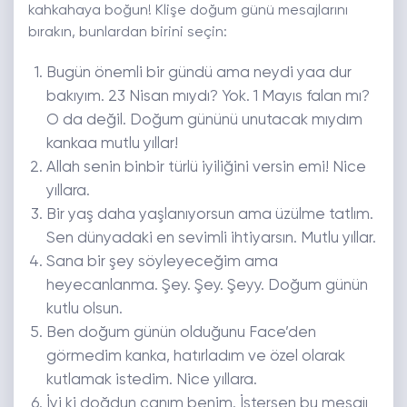
kahkahaya boğun! Klişe doğum günü mesajlarını
bırakın, bunlardan birini seçin:
Bugün önemli bir gündü ama neydi yaa dur
bakıyım. 23 Nisan mıydı? Yok. 1 Mayıs falan mı?
O da değil. Doğum gününü unutacak mıydım
kankaa mutlu yıllar!
Allah senin binbir türlü iyiliğini versin emi! Nice
yıllara.
Bir yaş daha yaşlanıyorsun ama üzülme tatlım.
Sen dünyadaki en sevimli ihtiyarsın. Mutlu yıllar.
Sana bir şey söyleyeceğim ama
heyecanlanma. Şey. Şey. Şeyy. Doğum günün
kutlu olsun.
Ben doğum günün olduğunu Face’den
görmedim kanka, hatırladım ve özel olarak
kutlamak istedim. Nice yıllara.
İyi ki doğdun canım benim. İstersen bu mesajı