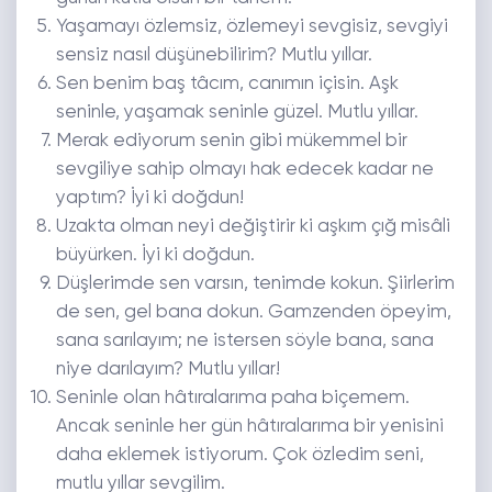
Yaşamayı özlemsiz, özlemeyi sevgisiz, sevgiyi
sensiz nasıl düşünebilirim? Mutlu yıllar.
Sen benim baş tâcım, canımın içisin. Aşk
seninle, yaşamak seninle güzel. Mutlu yıllar.
Merak ediyorum senin gibi mükemmel bir
sevgiliye sahip olmayı hak edecek kadar ne
yaptım? İyi ki doğdun!
Uzakta olman neyi değiştirir ki aşkım çığ misâli
büyürken. İyi ki doğdun.
Düşlerimde sen varsın, tenimde kokun. Şiirlerim
de sen, gel bana dokun. Gamzenden öpeyim,
sana sarılayım; ne istersen söyle bana, sana
niye darılayım? Mutlu yıllar!
Seninle olan hâtıralarıma paha biçemem.
Ancak seninle her gün hâtıralarıma bir yenisini
daha eklemek istiyorum. Çok özledim seni,
mutlu yıllar sevgilim.