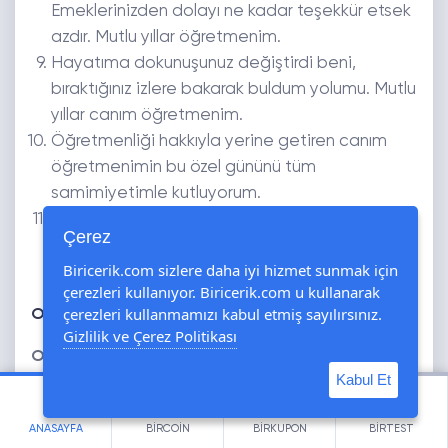
Emeklerinizden dolayı ne kadar teşekkür etsek
azdır. Mutlu yıllar öğretmenim.
Hayatıma dokunuşunuz değiştirdi beni,
bıraktığınız izlere bakarak buldum yolumu. Mutlu
yıllar canım öğretmenim.
Öğretmenliği hakkıyla yerine getiren canım
öğretmenimin bu özel gününü tüm
samimiyetimle kutluyorum.
Sevginizi karşılık beklemeden verdiniz, her
Çerez
zaman bizi destekleyip motive ettiniz. Sizi çok
Biricerik.com sizlere daha iyi hizmet sunmak için
seviyorum. Mutlu yıllar öğretmenim.
çerezleri kullanıyor. Biricerik.com u kullanarak
çerezleri kullanmamızı kabul etmiş sayılırsınız.
Oğluma Doğum Günü Mesajları
Gizlilik ve Çerez Politikası
Oğluma doğum günü sözleri
söylemek istiyorum
Kabul Et
diyorsanız işte aslan evladınız için en güzel sözler:
Göz bebeğim, doğum günün kutlu olsun
ANASAYFA
BİRCOİN
BİRKUPON
BİRTEST