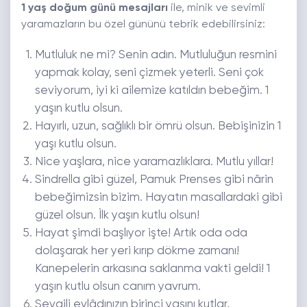
1 yaş doğum günü mesajları
ile, minik ve sevimli
yaramazların bu özel gününü tebrik edebilirsiniz:
Mutluluk ne mi? Senin adın. Mutluluğun resmini
yapmak kolay, seni çizmek yeterli. Seni çok
seviyorum, iyi ki ailemize katıldın bebeğim. 1
yaşın kutlu olsun.
Hayırlı, uzun, sağlıklı bir ömrü olsun. Bebişinizin 1
yaşı kutlu olsun.
Nice yaşlara, nice yaramazlıklara. Mutlu yıllar!
Sindrella gibi güzel, Pamuk Prenses gibi nârin
bebeğimizsin bizim. Hayatın masallardaki gibi
güzel olsun. İlk yaşın kutlu olsun!
Hayat şimdi başlıyor işte! Artık oda oda
dolaşarak her yeri kırıp dökme zamanı!
Kanepelerin arkasına saklanma vakti geldi! 1
yaşın kutlu olsun canım yavrum.
Sevgili evlâdınızın birinci yaşını kutlar,