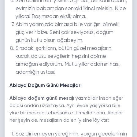
Sen abilerin en iyisisin. Ağır abi, delikanlı adam,
evimizin babamdan sonraki ikinci reisisin. Nice
yıllara! Başımızdan eksik olma.
Abim yanımızda olmasa bile varlığını bilmek
güç verir bize. Seni çok seviyoruz, doğum
günün kutlu olsun ağabeyim.
Sıradaki şarkıların, bütün güzel mesajların,
kucak dolusu sevgilerin hepsini abime
armağan ediyorum. Mutlu yıllar adamın hası,
adamlığın ustası!
Ablaya Doğum Günü Mesajları
Ablaya doğum günü mesajı
yazmalıdır insan eğer
ablası ondan uzaktaysa. Aynı evde yaşıyorsa bile
yine bir mesajla tebessüm ettirmelidir onu. Ablalar
her şeyin de, mesajların da en iyisine lâyıktır:
Söz dinlemeyen yüreğimin, yorgun gecelerimin