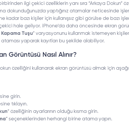
irbirinden ilgi çekici özelliklerin yanı sıra “Arkaya Dokun” öze
afına dokunduğunuzda yaptığınız atamalar neticesinde işl
 kadar bazı kişiler için kullanışsız gibi görülse de bazı iş
lgi çekici hale geliyor. iPhone’da daha öncesinde ekran gör
– Kapama Tuşu
” varyasyonunu kullanmak istemeyen kişile
 ataması yaparak kayıtları bu şekilde alabiliyor.
n Görüntüsü Nasıl Alınır?
kun özelliğini kullanarak ekran görüntüsü almak için aşağ
ine girin.
ine tıklayın.
kun
” özelliğinin ayarlarının olduğu kısma girin.
nma
” seçeneklerinden herhangi birine atama yapın.