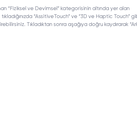
lunan “Fiziksel ve Devimsel” kategorisinin altında yer alan
tıkladığınızda “AssitiveTouch” ve “3D ve Haptic Touch” gi
rebilirsiniz. Tıkladıktan sonra aşağıya doğru kaydırarak “A