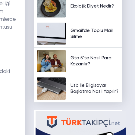
lliği
Ekolojik Diyet Nedir?
em
lemlerde
üntüsü
Gmail’de Toplu Mail
r
Silme
Gta 5’te Nasıl Para
Kazanılır?
ıdaki
Usb İle Bilgisayar
Başlatma Nasıl Yapılır?