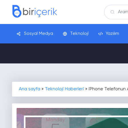
Sosyal Medya
Teknoloji
Yazılım
Ana sayfa
»
Teknoloji Haberleri
»
iPhone Telefonun 