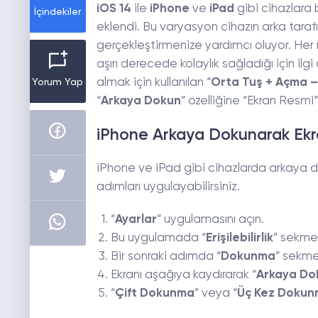
iOS 14
ile
iPhone
ve
iPad
gibi cihazlara b
İçindekiler
eklendi. Bu varyasyon cihazın arka tar
gerçekleştirmenize yardımcı oluyor. Her ne
aşırı derecede kolaylık sağladığı için i
almak için kullanılan “
Orta Tuş + Açma 
Yorum Yap
“
Arkaya Dokun
” özelliğine “Ekran Resmi”
iPhone Arkaya Dokunarak Ekra
iPhone ve iPad gibi cihazlarda arkaya do
adımları uygulayabilirsiniz.
“
Ayarlar
” uygulamasını açın.
Bu uygulamada “
Erişilebilirlik
” sekmes
Bir sonraki adımda “
Dokunma
” sekmes
Ekranı aşağıya kaydırarak “
Arkaya Do
“
Çift Dokunma
” veya “
Üç Kez Doku