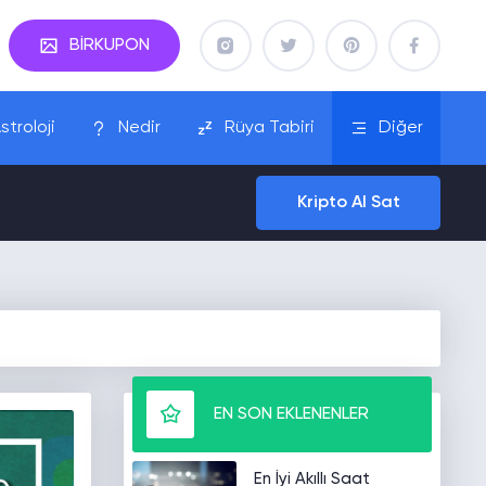
BİRKUPON
stroloji
Nedir
Rüya Tabiri
Diğer
Kripto Al Sat
EN SON EKLENENLER
En İyi Akıllı Saat