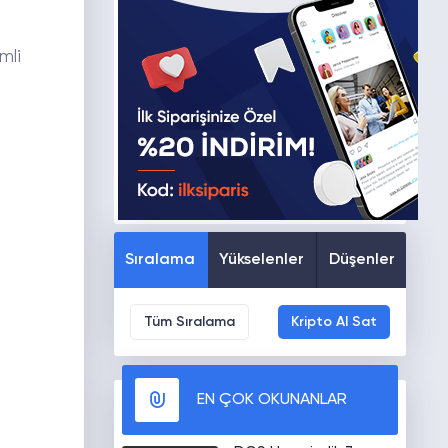
mli
Sıralama
Yükselenler
Düşenler
Tüm Sıralama
Kripto Al Sat
EN ÇOK OKUNANLAR