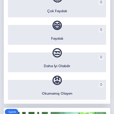
0
Çok Faydalı
😄
0
Faydalı
😒
0
Daha İyi Olabilir
😡
0
Okumamış Olayım
İçerik