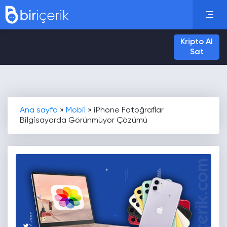
Kripto Al
Sat
Ana sayfa
»
Mobil
»
iPhone Fotoğraflar
Bilgisayarda Görünmüyor Çözümü