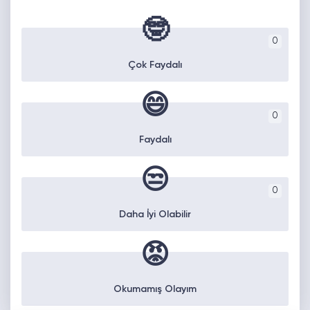
🤓
0
Çok Faydalı
😄
0
Faydalı
😒
0
Daha İyi Olabilir
😡
Okumamış Olayım