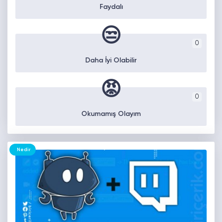
Faydalı
😒
0
Daha İyi Olabilir
😡
0
Okumamış Olayım
Nedir