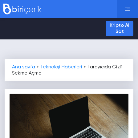
Kripto Al
Sat
Ana sayfa
»
Teknoloji Haberleri
»
Tarayıcıda Gizli
Sekme Açma