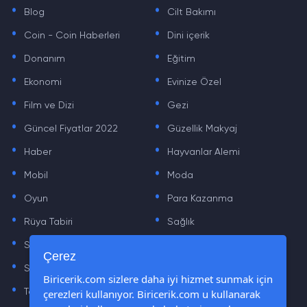
.
.
Blog
Cilt Bakımı
.
.
Coin - Coin Haberleri
Dini içerik
.
.
Donanım
Eğitim
.
.
Ekonomi
Evinize Özel
.
.
Film ve Dizi
Gezi
.
.
Güncel Fiyatlar 2022
Güzellik Makyaj
.
.
Haber
Hayvanlar Alemi
.
.
Mobil
Moda
.
.
Oyun
Para Kazanma
.
.
Rüya Tabiri
Sağlık
.
.
Sinema
Sosyal Medya Haberleri
.
.
Çerez
Sözler
Tarih
.
.
Biricerik.com sizlere daha iyi hizmet sunmak için
Teknoloji Haberleri
Yaşam
çerezleri kullanıyor. Biricerik.com u kullanarak
.
.