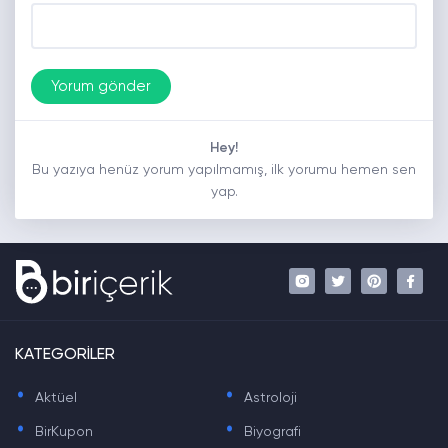
Hey!
Bu yazıya henüz yorum yapılmamış, ilk yorumu hemen sen
yap.
KATEGORİLER
.
.
Aktüel
Astroloji
.
.
BirKupon
Biyografi