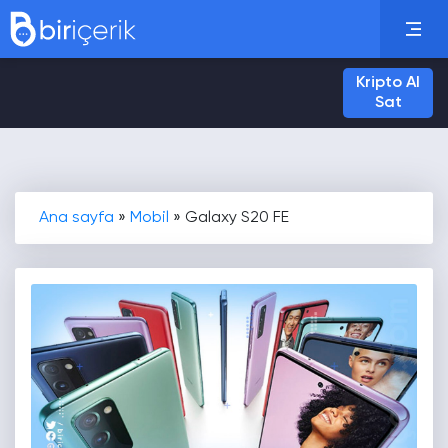
Kripto Al
Sat
Ana sayfa
»
Mobil
»
Galaxy S20 FE