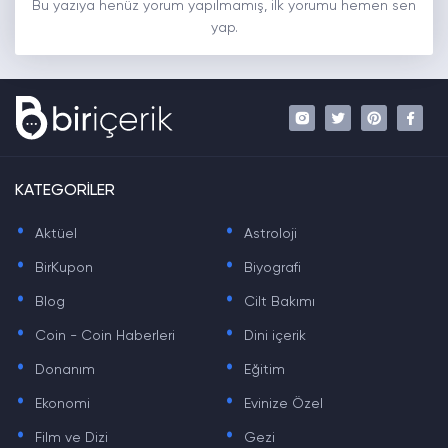
Bu yazıya henüz yorum yapılmamış, ilk yorumu hemen sen
yap.
KATEGORİLER
.
.
Aktüel
Astroloji
.
.
BirKupon
Biyografi
.
.
Blog
Cilt Bakımı
.
.
Coin - Coin Haberleri
Dini içerik
.
.
Donanım
Eğitim
.
.
Ekonomi
Evinize Özel
.
.
Film ve Dizi
Gezi