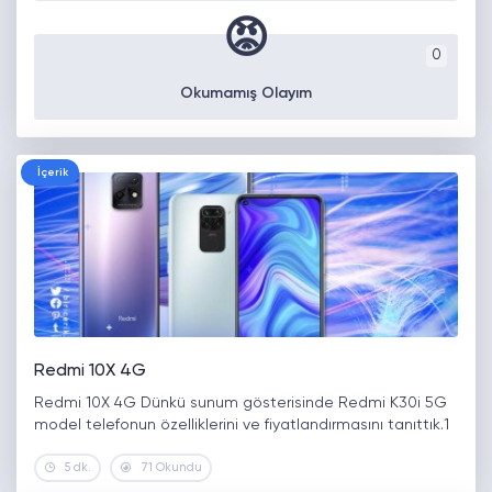
😡
0
Okumamış Olayım
İçerik
Redmi 10X 4G
Redmi 10X 4G Dünkü sunum gösterisinde Redmi K30i 5G
model telefonun özelliklerini ve fiyatlandırmasını tanıttık.1
5 dk.
71 Okundu