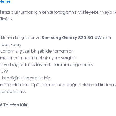
eleme
ılıfınızı oluşturmak için kendi fotoğrafınızı yükleyebilir veya 
irsiniz.
ıklarına karşı korur ve
Samsung Galaxy S20 5G UW
akıllı
rden korur.
uarlarınızı güzel bir şekilde tamamlar.
yanıklıdır ve mükemmel bir uyum sergiler.
ir ve bağlantı noktasının kullanımını engellemez.
G UW
İstediğinizi seçebilirsiniz.
“Telefon Kılıfı Tipi” sekmesinde doğru telefon kılıfını (m
enebilirsiniz.
Telefon Kılıfı