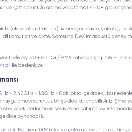
r Sabit videodan oluşan üçlü bir kameradan oluşur. Ön tara
unur ve Çift görüntülü arama ve Otomatik HDR gibi seçene
İzi (ekran altı, ultrasonik), ivmeölçer, cayro, yakınlık, pusul
al dil komutları ve dikte, Samsung DeX (masaüstü deneyim
Power Delivery 3.0 + Hızlı Qi / PMA kablosuz şarj 15W + Ters 
 pil ile besleniyor.
rmansı
GHz + 2.42GHz + 1.8GHz × 8’dir (okta-çekirdek), bu nedenl
r uygulamayı sorunsuz bir şekilde kullanabilirsiniz. Şimdi
nda en yüksek performans seviyesine sahiptir. Aynı zamanda
 şekilde oynanabilir.
sahiptir. Nadiren RAM biter ve çoklu görevler için optimize