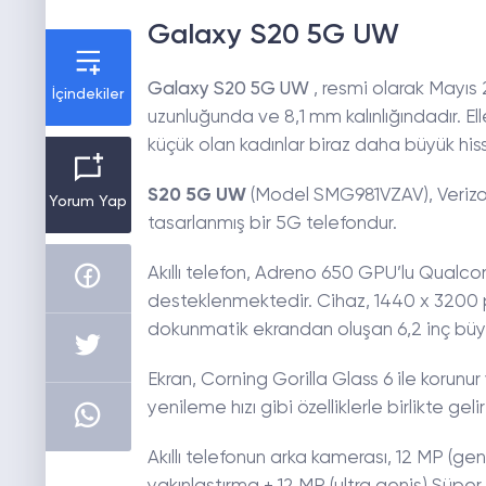
Galaxy S20 5G UW
Galaxy S20 5G UW
, resmi olarak Mayıs
İçindekiler
uzunluğunda ve 8,1 mm kalınlığındadır. Elle
küçük olan kadınlar biraz daha büyük his
S20 5G UW
(Model SMG981VZAV), Verizo
Yorum Yap
tasarlanmış bir 5G telefondur.
Akıllı telefon, Adreno 650 GPU’lu Qual
desteklenmektedir. Cihaz, 1440 x 3200 
dokunmatik ekrandan oluşan 6,2 inç büyü
Ekran, Corning Gorilla Glass 6 ile koru
yenileme hızı gibi özelliklerle birlikte gelir
Akıllı telefonun arka kamerası, 12 MP (geni