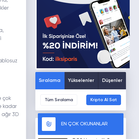
fta,
kler
a,
i
kablosuz
Sıralama
Yükselenler
Düşenler
e çok
Tüm Sıralama
Kripto Al Sat
ye kadar
 ağır 3D
EN ÇOK OKUNANLAR