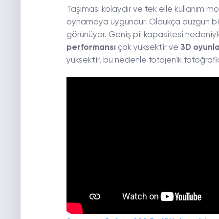
Taşıması kolaydır ve tek elle kullanım mo
oynamaya uygundur. Oldukça düzgün bir 
görünüyor. Geniş pil kapasitesi nedeniy
performansı
çok yüksektir ve
3D oyunla
yüksektir, bu nedenle fotojenik fotoğra