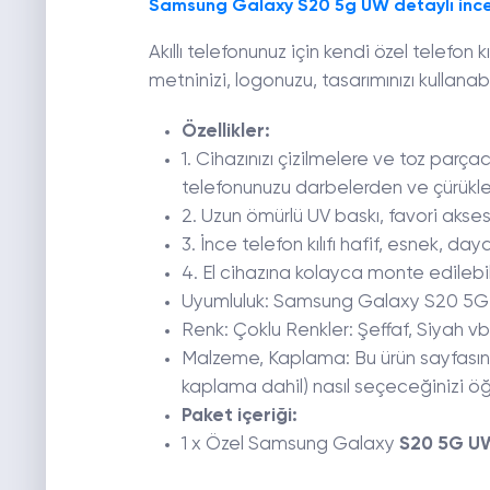
Samsung Galaxy S20 5g UW detaylı inc
Akıllı telefonunuz için kendi özel telefon k
metninizi, logonuzu, tasarımınızı kullanabil
Özellikler:
1. Cihazınızı çizilmelere ve toz parçac
telefonunuzu darbelerden ve çürükle
2. Uzun ömürlü UV baskı, favori akses
3. İnce telefon kılıfı hafif, esnek, da
4. El cihazına kolayca monte edilebil
Uyumluluk: Samsung Galaxy S20 5
Renk: Çoklu Renkler: Şeffaf, Siyah vb. 
Malzeme, Kaplama: Bu ürün sayfasının 
kaplama dahil) nasıl seçeceğinizi öğr
Paket içeriği:
1 x Özel Samsung Galaxy
S20 5G UW 