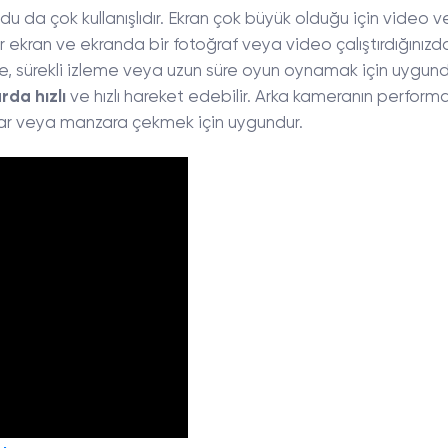
du da çok kullanışlıdır. Ekran çok büyük olduğu için video 
ekran ve ekranda bir fotoğraf veya video çalıştırdığınız
le, sürekli izleme veya uzun süre oyun oynamak için uygund
rda hızlı
ve hızlı hareket edebilir. Arka kameranın perform
flar veya manzara çekmek için uygundur.