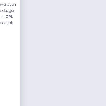
veya oyun
da düzgün
ur.
CPU
ansı çok