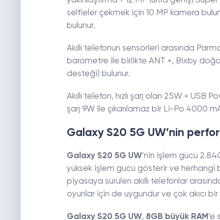
yakınlaştırma + 12 MP (ultra geniş) Süpe
selfieler çekmek için 10 MP kamera bul
bulunur.
Akıllı telefonun sensörleri arasında Parmak 
barometre ile birlikte ANT +, Bixby doğ
desteği) bulunur.
Akıllı telefon, hızlı şarj olan 25W + USB 
şarj 9W ile çıkarılamaz bir Li-Po 4000 mAh
Galaxy S20 5G UW’nin perfo
Galaxy S20 5G UW
‘nin işlem gücü 2.84
yüksek işlem gücü gösterir ve herhangi bi
piyasaya sürülen akıllı telefonlar arası
oyunlar için de uygundur ve çok akıcı bir
Galaxy S20 5G UW
,
8GB büyük RAM
‘e 