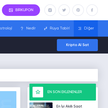
BİRKUPON
stroloji
Nedir
Rüya Tabiri
Diğer
Kripto Al Sat
EN SON EKLENENLER
En İyi Akıllı Saat