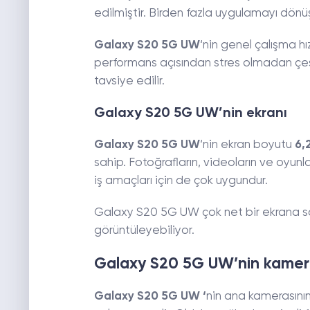
edilmiştir. Birden fazla uygulamayı dönüş
Galaxy S20 5G UW
‘nin genel çalışma hız
performans açısından stres olmadan çeşitl
tavsiye edilir.
Galaxy S20 5G UW’nin ekranı
Galaxy S20 5G UW
‘nin ekran boyutu
6,2
sahip. Fotoğrafların, videoların ve oyunla
iş amaçları için de çok uygundur.
Galaxy S20 5G UW çok net bir ekrana sahip
görüntüleyebiliyor.
Galaxy S20 5G UW’nin kamer
Galaxy S20 5G UW ‘
nin ana kamerasının