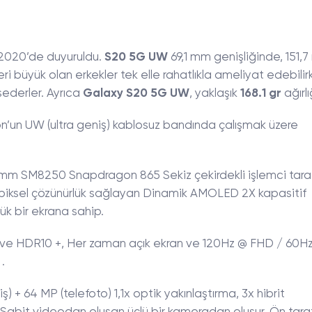
 2020’de duyuruldu.
S20 5G UW
69,1 mm genişliğinde, 151,
ri büyük olan erkekler tek elle rahatlıkla ameliyat edebilirk
sederler. Ayrıca
Galaxy S20 5G UW
, yaklaşık
168.1 gr
ağırl
n’un UW (ultra geniş) kablosuz bandında çalışmak üzere
comm SM8250 Snapdragon 865 Sekiz çekirdekli işlemci tara
piksel çözünürlük sağlayan Dinamik AMOLED 2X kapasitif
k bir ekrana sahip.
nur ve HDR10 +, Her zaman açık ekran ve 120Hz @ FHD / 60
 .
ş) + 64 MP (telefoto) 1,1x optik yakınlaştırma, 3x hibrit