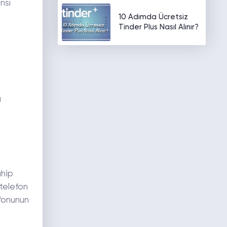
nsı
10 Adımda Ücretsiz
Tinder Plus Nasıl Alınır?
ı
l
ahip
 telefon
efonunun