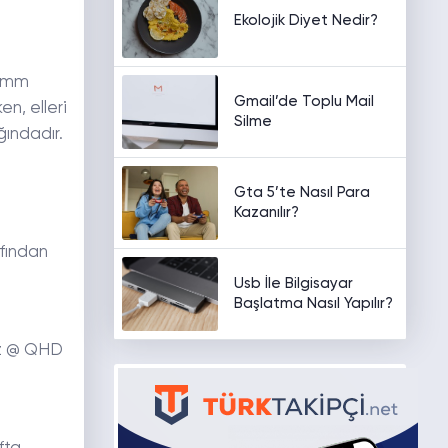
Ekolojik Diyet Nedir?
7 mm
Gmail’de Toplu Mail
en, elleri
Silme
ığındadır.
Gta 5’te Nasıl Para
Kazanılır?
fından
Usb İle Bilgisayar
Başlatma Nasıl Yapılır?
Hz @ QHD