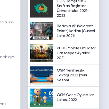
DGS Hemşirelik 3.
Sınıftan Başlatan
Üniversiteler 2021 –
2022
e
sinlikle
Bedava VP (Valorant
Points) Kodları (Güncel
Liste 2021)
PUBG Mobile Emülatör
Hassasiyet Ayarları
zmak gibi
2021
OSM Yenilmezlik
Taktiği 2022 (Yeni
Sezon)
OSM Genç Oyuncular
Listesi 2022
mans