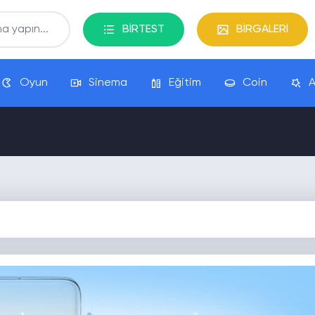
BİRTEST
BİRGALERİ
Oyun
Sinema
Eğitim
Coin
A