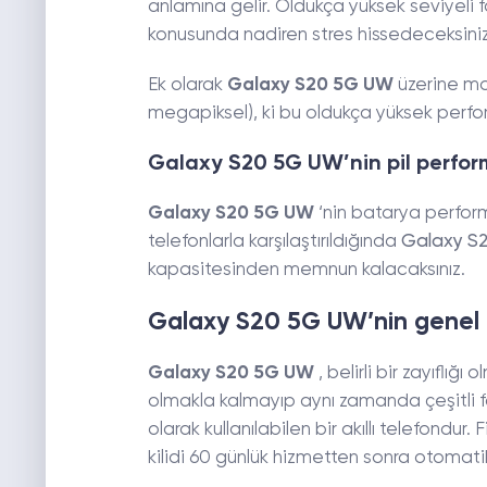
anlamına gelir. Oldukça yüksek seviyeli 
konusunda nadiren stres hissedeceksiniz. 
Ek olarak
Galaxy S20 5G UW
üzerine mo
megapiksel), ki bu oldukça yüksek perf
Galaxy S20 5G UW’nin pil perfor
Galaxy S20 5G UW
‘nin batarya perfor
telefonlarla karşılaştırıldığında
Galaxy S
kapasitesinden memnun kalacaksınız.
Galaxy S20 5G UW’nin genel 
Galaxy S20 5G UW
, belirli bir zayıflığ
olmakla kalmayıp aynı zamanda çeşitli fo
olarak kullanılabilen bir akıllı telefond
kilidi 60 günlük hizmetten sonra otomatik 