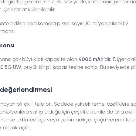
fotoğraflar çekebilirsiniz. Bu seviyede, kameranın performa
Çok rahat kullanılabilir.
nte edilen arka kamera piksel sayısı 10 milyon piksel (12
ormans.
mansı
mansı çok büyük bir kapasite olan
4000 mAh
‘dir. Diğer akıll
20 5G UW
, büyük bir pil kapasitesine sahip. Bu seviyede pi
değerlendirmesi
ı olmayan bir akıllı telefon. Sadece yüksek temel özelliklere s
nksiyonlara sahip olduğu için çeşitli durumlarda ana akıllı
ur. Finanse edilmedikçe veya çalınmadıkça, çoğu verizon tel
olarak açılır.