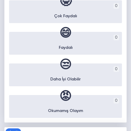
🤓
0
Çok Faydalı
😄
0
Faydalı
😒
0
Daha İyi Olabilir
😡
0
Okumamış Olayım