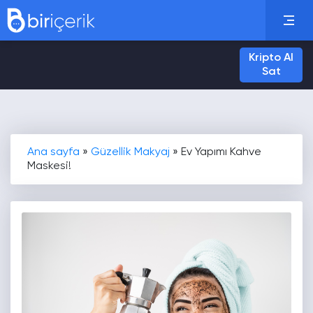
Kripto Al
Sat
Ana sayfa
»
Güzellik Makyaj
»
Ev Yapımı Kahve
Maskesi!