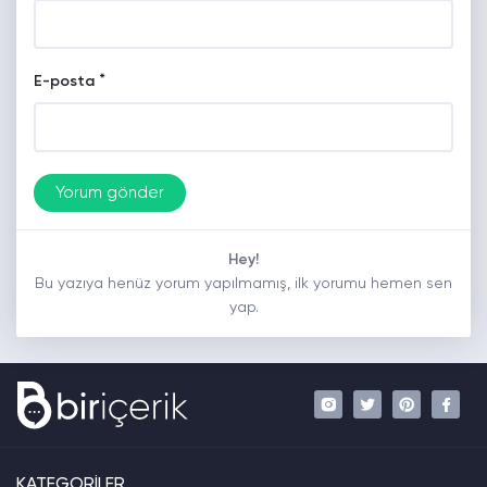
*
E-posta
Hey!
Bu yazıya henüz yorum yapılmamış, ilk yorumu hemen sen
yap.
KATEGORİLER