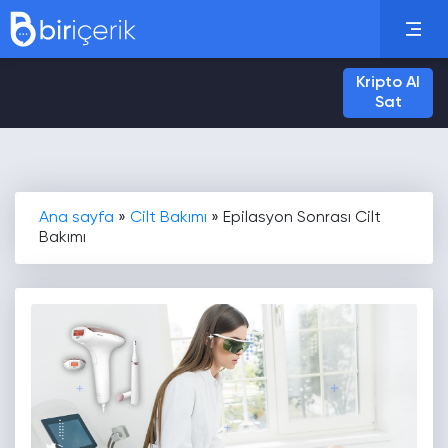
Kripto Al
Sat
Ana sayfa
»
Cilt Bakımı
»
Epilasyon Sonrası Cilt
Bakımı