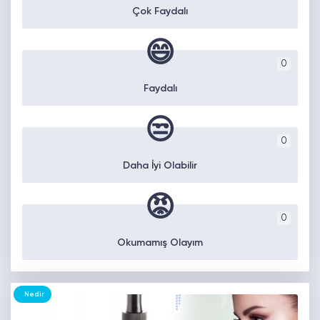
Çok Faydalı
😄
0
Faydalı
😒
0
Daha İyi Olabilir
😡
0
Okumamış Olayım
Nedir