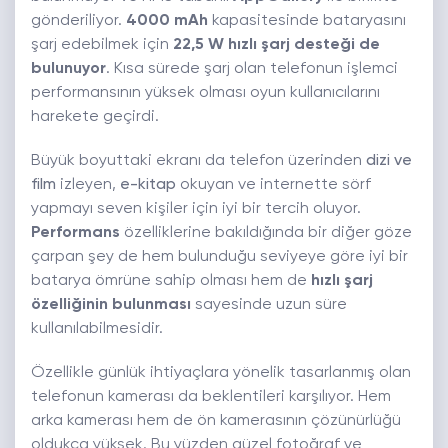
gönderiliyor.
4000 mAh
kapasitesinde bataryasını
şarj edebilmek için
22,5 W hızlı şarj desteği de
bulunuyor
. Kısa sürede şarj olan telefonun işlemci
performansının yüksek olması oyun kullanıcılarını
harekete geçirdi.
Büyük boyuttaki ekranı da telefon üzerinden
dizi ve
film
izleyen,
e-kitap
okuyan ve internette sörf
yapmayı seven kişiler için iyi bir tercih oluyor.
Performans
özelliklerine bakıldığında bir diğer göze
çarpan şey de hem bulunduğu seviyeye göre iyi bir
batarya ömrüne sahip olması hem de
hızlı şarj
özelliğinin bulunması
sayesinde uzun süre
kullanılabilmesidir.
Özellikle günlük ihtiyaçlara yönelik tasarlanmış olan
telefonun kamerası da beklentileri karşılıyor. Hem
arka kamerası hem de ön kamerasının çözünürlüğü
oldukça yüksek. Bu yüzden güzel fotoğraf ve