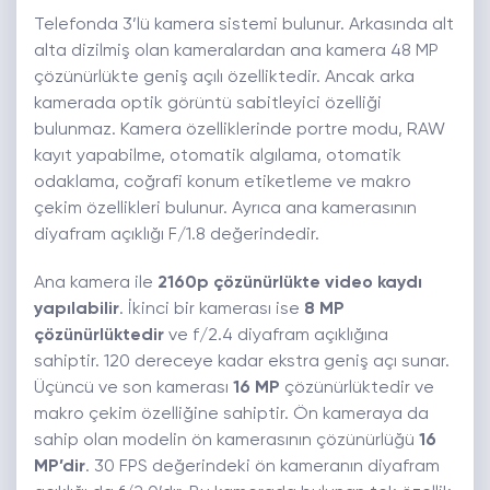
Telefonda 3’lü kamera sistemi bulunur. Arkasında alt
alta dizilmiş olan kameralardan ana kamera 48 MP
çözünürlükte geniş açılı özelliktedir. Ancak arka
kamerada optik görüntü sabitleyici özelliği
bulunmaz. Kamera özelliklerinde portre modu, RAW
kayıt yapabilme, otomatik algılama, otomatik
odaklama, coğrafi konum etiketleme ve makro
çekim özellikleri bulunur. Ayrıca ana kamerasının
diyafram açıklığı F/1.8 değerindedir.
Ana kamera ile
2160p çözünürlükte video kaydı
yapılabilir
. İkinci bir kamerası ise
8 MP
çözünürlüktedir
ve f/2.4 diyafram açıklığına
sahiptir. 120 dereceye kadar ekstra geniş açı sunar.
Üçüncü ve son kamerası
16 MP
çözünürlüktedir ve
makro çekim özelliğine sahiptir. Ön kameraya da
sahip olan modelin ön kamerasının çözünürlüğü
16
MP’dir
. 30 FPS değerindeki ön kameranın diyafram