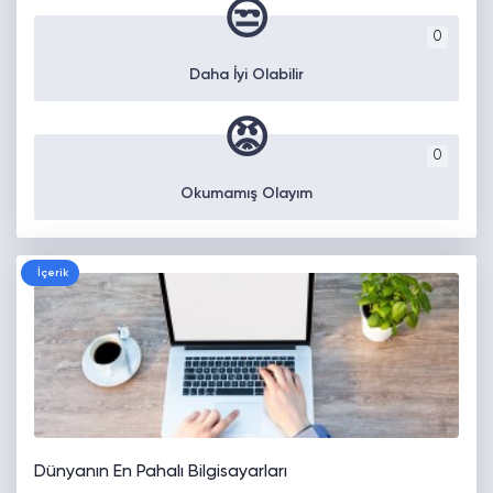
😒
0
Daha İyi Olabilir
😡
0
Okumamış Olayım
İçerik
Dünyanın En Pahalı Bilgisayarları