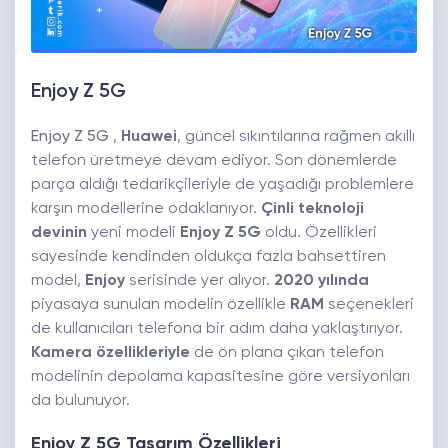
Enjoy Z 5G
Enjoy Z 5G
,
Huawei
, güncel sıkıntılarına rağmen akıllı
telefon üretmeye devam ediyor. Son dönemlerde
parça aldığı tedarikçileriyle de yaşadığı problemlere
karşın modellerine odaklanıyor.
Çinli teknoloji
devinin
yeni modeli
Enjoy Z 5G
oldu. Özellikleri
sayesinde kendinden oldukça fazla bahsettiren
model,
Enjoy
serisinde yer alıyor.
2020 yılında
piyasaya sunulan modelin özellikle
RAM
seçenekleri
de kullanıcıları telefona bir adım daha yaklaştırıyor.
Kamera özellikleriyle
de ön plana çıkan telefon
modelinin depolama kapasitesine göre versiyonları
da bulunuyor.
Enjoy Z 5G Tasarım Özellikleri