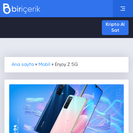
Kripto Al
Sat
Ana sayfa
»
Mobil
»
Enjoy Z 5G