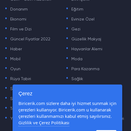
.
.
Donanım
Eğitim
.
.
Ekonomi
Evinize Özel
.
.
Film ve Dizi
Gezi
.
.
Güncel Fiyatlar 2022
Güzellik Makyaj
.
.
Haber
Hayvanlar Alemi
.
.
Mobil
Moda
.
.
Oyun
Para Kazanma
.
.
Rüya Tabiri
Sağlık
.
.
Sinema
Sosyal Medya Haberleri
.
.
Çerez
Sözler
Tarih
.
.
Biricerik.com sizlere daha iyi hizmet sunmak için
çerezleri kullanıyor. Biricerik.com u kullanarak
Teknoloji Haberleri
Yaşam
.
.
çerezleri kullanmamızı kabul etmiş sayılırsınız.
Yazılım Haberleri
Yiyecek Önerileri ve Tarifleri
Gizlilik ve Çerez Politikası