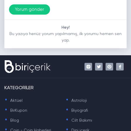
Hey!
Bu yazıya henüz yorum yapılmamış, ilk yorumu hemen sen
yap.
KATEGORİLER
.
.
Aktüel
Astroloji
.
.
BirKupon
Biyografi
.
.
Blog
Cilt Bakımı
.
.
Coin - Coin Haberleri
Dini içerik