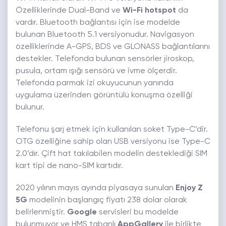
Özelliklerinde Dual-Band ve
Wi-Fi hotspot
da
vardır. Bluetooth bağlantısı için ise modelde
bulunan Bluetooth 5.1 versiyonudur. Navigasyon
özelliklerinde A-GPS, BDS ve GLONASS bağlantılarını
destekler. Telefonda bulunan sensörler jiroskop,
pusula, ortam ışığı sensörü ve ivme ölçerdir.
Telefonda parmak izi okuyucunun yanında
uygulama üzerinden görüntülü konuşma özelliği
bulunur.
Telefonu şarj etmek için kullanılan soket Type-C’dir.
OTG özelliğine sahip olan USB versiyonu ise Type-C
2.0’dır. Çift hat takılabilen modelin desteklediği SIM
kart tipi de nano-SIM kartıdır.
2020 yılının mayıs ayında piyasaya sunulan
Enjoy Z
5G
modelinin başlangıç fiyatı 238 dolar olarak
belirlenmiştir.
Google
servisleri bu modelde
bulunmuyor ve HMS tabanlı
AppGallery
ile birlikte