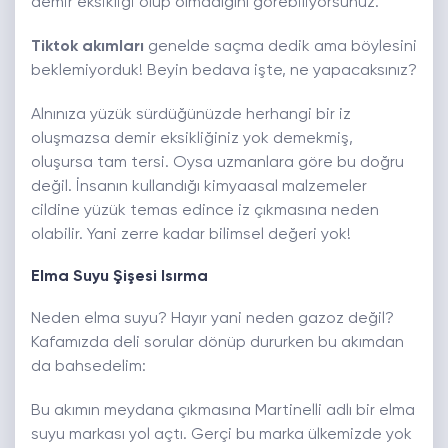
demir eksikliği olup olmadığını görebiliyorsunuz.
Tiktok akımları
genelde saçma dedik ama böylesini
beklemiyorduk! Beyin bedava işte, ne yapacaksınız?
Alnınıza yüzük sürdüğünüzde herhangi bir iz
oluşmazsa demir eksikliğiniz yok demekmiş,
oluşursa tam tersi. Oysa uzmanlara göre bu doğru
değil. İnsanın kullandığı kimyaasal malzemeler
cildine yüzük temas edince iz çıkmasına neden
olabilir. Yani zerre kadar bilimsel değeri yok!
Elma Suyu Şişesi Isırma
Neden elma suyu? Hayır yani neden gazoz değil?
Kafamızda deli sorular dönüp dururken bu akımdan
da bahsedelim:
Bu akımın meydana çıkmasına Martinelli adlı bir elma
suyu markası yol açtı. Gerçi bu marka ülkemizde yok