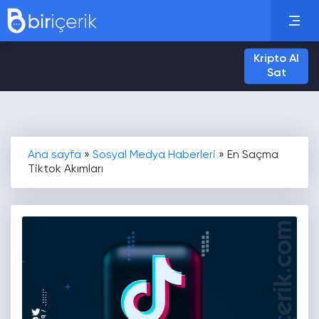
Kripto Al
Sat
Ana sayfa
»
Sosyal Medya Haberleri
»
En Saçma
Tiktok Akımları