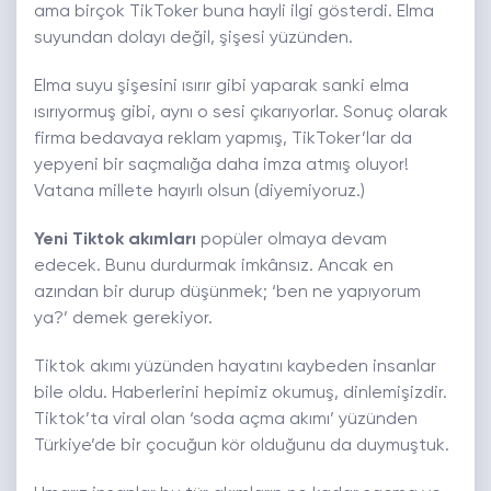
ama birçok TikToker buna hayli ilgi gösterdi. Elma
suyundan dolayı değil, şişesi yüzünden.
Elma suyu şişesini ısırır gibi yaparak sanki elma
ısırıyormuş gibi, aynı o sesi çıkarıyorlar. Sonuç olarak
firma bedavaya reklam yapmış, TikToker’lar da
yepyeni bir saçmalığa daha imza atmış oluyor!
Vatana millete hayırlı olsun (diyemiyoruz.)
Yeni Tiktok akımları
popüler olmaya devam
edecek. Bunu durdurmak imkânsız. Ancak en
azından bir durup düşünmek; ‘ben ne yapıyorum
ya?’ demek gerekiyor.
Tiktok akımı yüzünden hayatını kaybeden insanlar
bile oldu. Haberlerini hepimiz okumuş, dinlemişizdir.
Tiktok’ta viral olan ‘soda açma akımı’ yüzünden
Türkiye’de bir çocuğun kör olduğunu da duymuştuk.