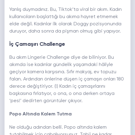
Yanlış duymadınız. Bu, Tiktok’ta viral bir akım. Kadın
kullanıcıların başlattığı bu akıma hayret etmemek
elde değil. Kadınlar ilk olarak Doggy pozisyonunda
duruyor, daha sonra da pişman olmuş gibi yapıyor.
İç Çamaşırı Challenge
Bu akım Lingerie Challenge diye de biliniyor. Bu
akımda ise kadınlar gündelik yaşamdaki hâliyle
geçiyor kamera karşısına. Sıfır makyaj, ev topuzu
falan. Ardından önlerine düşen iç çamaşırı onları 180
derece değiştiriyor. (!) Kadın iç çamaşırlarını
başkasına fırlatıyor, o ona, o ona derken ortaya
‘pes!’ dedirten görüntüler çıkıyor.
Popo Altında Kalem Tutma
Ne olduğu adından belli. Popo altında kalem
tutabilmek için çabalıyorsunuz. Tabii ne kadar