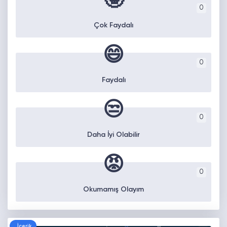
🤓
0
Çok Faydalı
😄
0
Faydalı
😒
0
Daha İyi Olabilir
😡
0
Okumamış Olayım
İçerik