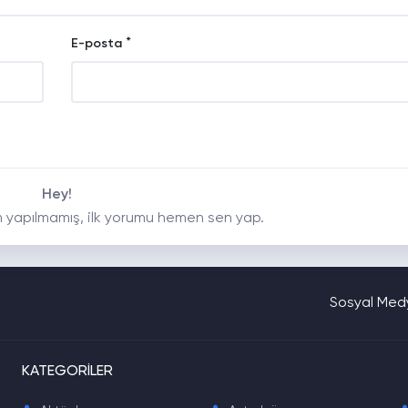
*
E-posta
Hey!
 yapılmamış, ilk yorumu hemen sen yap.
Sosyal Medy
KATEGORİLER
.
.