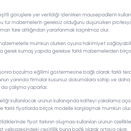
itli görüşlere yer verildiği izlenirken mausepadlerin kullan
ıcılar bu tür malzemelerin gereksiz olduğunu düşünürken profes
n fare altlığından yararlanmak kaçınılmaz olur.
u malzemelerle mümkün olurken oyuna hakimiyet sağlayabi
da gerek kumaş yapıda gerekse farklı malzemelerden birç
 sonra bozulma eğilimi göstermesine bağlı olarak farklı terc
 Bunun yanında firmalar kusursuz dokumalara sahip ve daha
da çalışma yaparlar.
ği kullanılacak ürünün kullanışında kaliteyi yakalama açı
farklı fiyatlarda birçok modelle karşılaşmak mümkün olur
iklerinde fiyat farkının oluşması kullanılan ürünün özellikl
t yelpazesindeki çeşitlilik buna bağlı olarak ortaya çıkar.