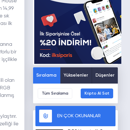
yi Mouse
n 14,99
e sık
sı ilk
lanına
orlu bir
şçilikle
Sıralama
Yükselenler
Düşenler
li olan
0 RGB
Tüm Sıralama
Kripto Al Sat
rlanmış
EN ÇOK OKUNANLAR
aştırır.
liği ile