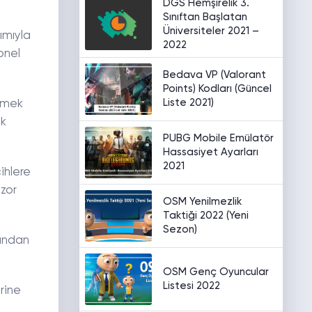
DGS Hemşirelik 3.
Sınıftan Başlatan
Üniversiteler 2021 –
ımıyla
2022
yonel
Bedava VP (Valorant
Points) Kodları (Güncel
Liste 2021)
lmek
ok
PUBG Mobile Emülatör
Hassasiyet Ayarları
2021
ihlere
 zor
OSM Yenilmezlik
Taktiği 2022 (Yeni
Sezon)
sından
.
OSM Genç Oyuncular
Listesi 2022
erine