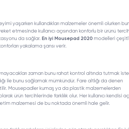
eneyimi yaşarken kullandıkları malzemeler önemli olurken bu
ket etmesinde kullanıcı açısından konforlu bir ürünü terc
ptasyonu da sağlar.
En iyi Mousepad 2020
modelleri çeşitl
konforları yakalama şansı verir.
ayacakları zaman bunu rahat kontrol altında tutmak iste
ığı ile bunu sağlamak mümkündür. Fare altlığı da denen
tilir. Mousepadler kumaş ya da plastik malzemelerden
olarak ürün tercihlerinde farklılık olur. Her kullanıcı kendisi a
 üretim malzemesi de bu noktada önemli hale gelir.