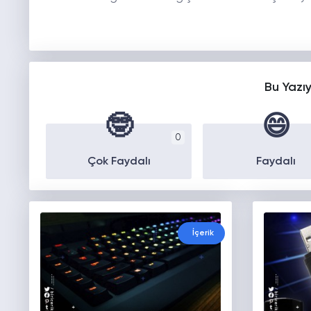
Bu Yazı
🤓
😄
0
Çok Faydalı
Faydalı
İçerik