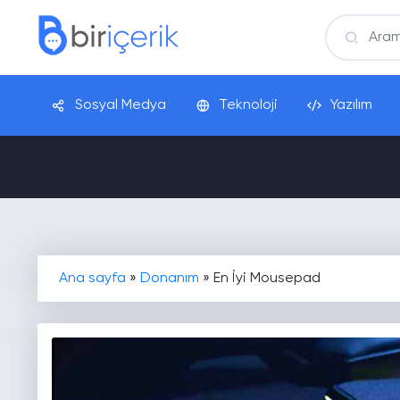
Sosyal Medya
Teknoloji
Yazılım
Ana sayfa
»
Donanım
»
En İyi Mousepad