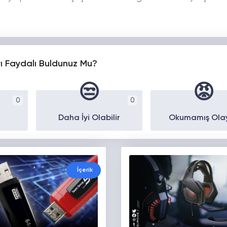
yı Faydalı Buldunuz Mu?
😒
😡
0
0
Daha İyi Olabilir
Okumamış Ola
İçerik