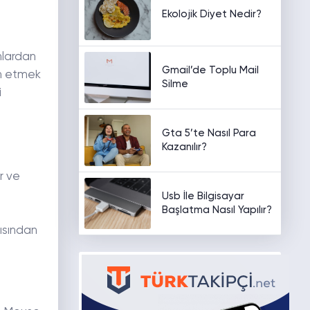
Ekolojik Diyet Nedir?
nlardan
Gmail’de Toplu Mail
ih etmek
Silme
i
Gta 5’te Nasıl Para
Kazanılır?
r ve
Usb İle Bilgisayar
Başlatma Nasıl Yapılır?
çısından