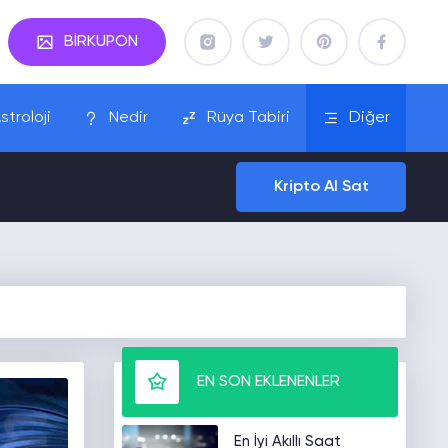
BİRKUPON
stroloji
Nedir
Rüya Tabiri
Diğer
Kripto Al Sat
EN SON EKLENENLER
En İyi Akıllı Saat