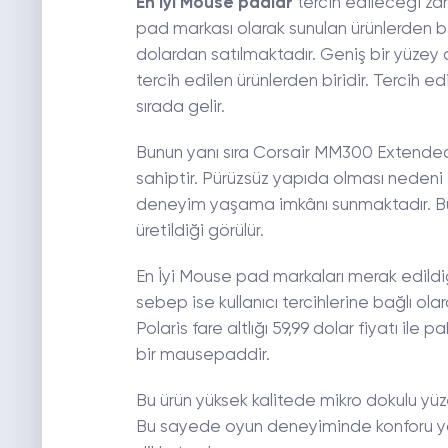
En iyi Mouse padlar
tercih edileceği za
pad markası olarak sunulan ürünlerden bi
dolardan satılmaktadır. Geniş bir yüzey a
tercih edilen ürünlerden biridir. Tercih ed
sırada gelir.
Bunun yanı sıra Corsair MM300 Extended 1
sahiptir. Pürüzsüz yapıda olması nedeni il
deneyim yaşama imkânı sunmaktadır. Bu fa
üretildiği görülür.
En İyi Mouse pad markaları merak edildiğ
sebep ise kullanıcı tercihlerine bağlı o
Polaris fare altlığı 59,99 dolar fiyatı ile 
bir mausepaddir.
Bu ürün yüksek kalitede mikro dokulu yüzey
Bu sayede oyun deneyiminde konforu ya