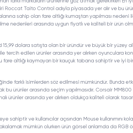
man farklı markaların ürünlerine göz atmak gerekirken En i
ri Roccat Taito Control adıyla piyasada yer alır ve bu ürü
lanına sahip olan fare altlığı kumaştan yapılması nedeni il
ilme nedenleri arasında uygun fiyatlı ve kaliteli bir ürün olma
5,99 dolara satışta olan bir üründür ve büyük bir yüzey a
e tercih edilen ürünler arasında yer alırken oyunculara konf
re altlığı kaymayan bir kauçuk tabana sahiptir ve iyi bir i
inde farklı isimlerden söz edilmesi mümkündür. Bunda etki
larak bu ürünler arasında seçim yapılmasıdır. Corsair MM80
pahalı ürünler arasında yer alırken oldukça kaliteli olarak tasa
e sahiptir ve kullanıcılar açısından Mouse kullanımını kolayl
kalamak mümkün olurken ürün görsel anlamda da RGB özel