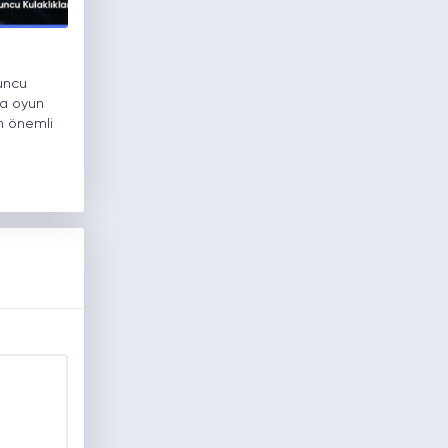
yuncu
rda oyun
n önemli