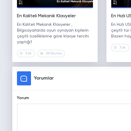
En Kaliteli Mekanik Klavyeler
En Hızlı U
En Kaliteli Mekanik Klavyeler ,
En Hızlı US
Bilgisayarlarda oyun oynayan kişilerin
çeşitli tür
çeşitli özelliklerine göre klavye tercihi
Bazen hay
yaptığı1
3 dk.
3 dk.
28 Okundu
Yorumlar
Yorum