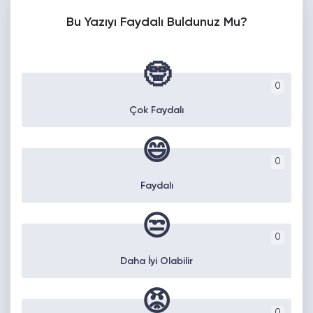
Bu Yazıyı Faydalı Buldunuz Mu?
🤓
0
Çok Faydalı
😄
0
Faydalı
😒
0
Daha İyi Olabilir
😡
0