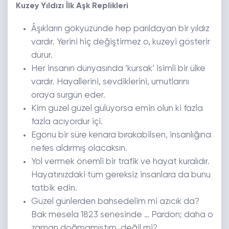
Kuzey Yıldızı İlk Aşk Replikleri
Âşıkların gökyüzünde hep parıldayan bir yıldız
vardır. Yerini hiç değiştirmez o, kuzeyi gösterir
durur.
Her insanın dünyasında ‘kursak’ isimli bir ülke
vardır. Hayallerini, sevdiklerini, umutlarını
oraya sürgün eder.
Kim güzel güzel gülüyorsa emin olun ki fazla
fazla acıyordur içi.
Egonu bir süre kenara bırakabilsen, insanlığına
nefes aldırmış olacaksın.
Yol vermek önemli bir trafik ve hayat kuralıdır.
Hayatınızdaki tüm gereksiz insanlara da bunu
tatbik edin.
Güzel günlerden bahsedelim mi azıcık da?
Bak mesela 1823 senesinde … Pardon; daha o
zaman doğmamıştım, değil mi?