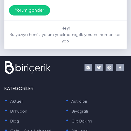
Hey!
Bu yazıya henüz yorum yapılmamış, ilk yorumu hemen sen
yap.
KATEGORİLER
.
.
Aktüel
Astroloji
.
.
BirKupon
Biyografi
.
.
Blog
Cilt Bakımı
.
.