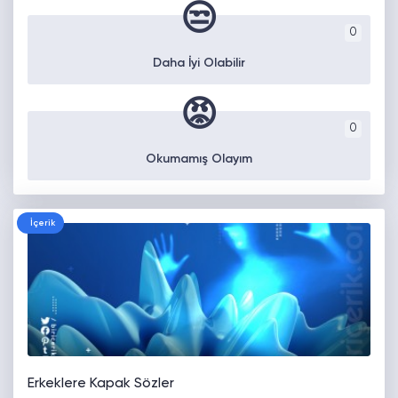
😒
0
Daha İyi Olabilir
😡
0
Okumamış Olayım
İçerik
Erkeklere Kapak Sözler