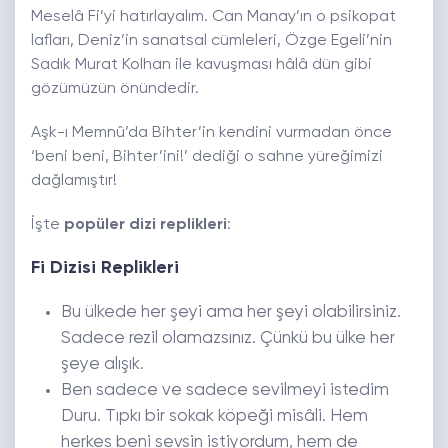
Meselâ Fi’yi hatırlayalım. Can Manay’ın o psikopat
lafları, Deniz’in sanatsal cümleleri, Özge Egeli’nin
Sadık Murat Kolhan ile kavuşması hâlâ dün gibi
gözümüzün önündedir.
Aşk-ı Memnû’da Bihter’in kendini vurmadan önce
‘beni beni, Bihter’ini!’ dediği o sahne yüreğimizi
dağlamıştır!
İşte
popüler dizi replikleri
:
Fi Dizisi Replikleri
Bu ülkede her şeyi ama her şeyi olabilirsiniz.
Sadece rezil olamazsınız. Çünkü bu ülke her
şeye alışık.
Ben sadece ve sadece sevilmeyi istedim
Duru. Tıpkı bir sokak köpeği misâli. Hem
herkes beni sevsin istiyordum, hem de