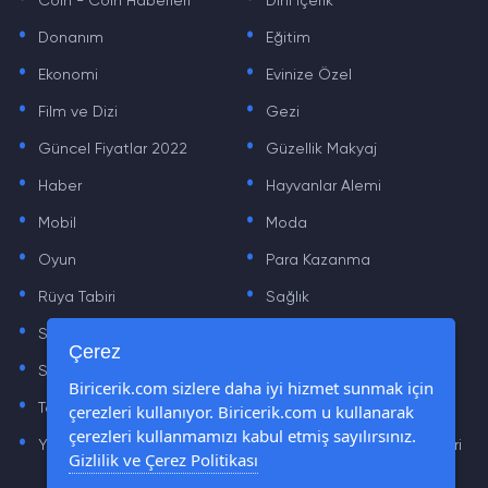
Coin - Coin Haberleri
Dini içerik
.
.
Donanım
Eğitim
.
.
Ekonomi
Evinize Özel
.
.
Film ve Dizi
Gezi
.
.
Güncel Fiyatlar 2022
Güzellik Makyaj
.
.
Haber
Hayvanlar Alemi
.
.
Mobil
Moda
.
.
Oyun
Para Kazanma
.
.
Rüya Tabiri
Sağlık
.
.
Sinema
Sosyal Medya Haberleri
.
.
Çerez
Sözler
Tarih
.
.
Biricerik.com sizlere daha iyi hizmet sunmak için
çerezleri kullanıyor. Biricerik.com u kullanarak
Teknoloji Haberleri
Yaşam
.
.
çerezleri kullanmamızı kabul etmiş sayılırsınız.
Yazılım Haberleri
Yiyecek Önerileri ve Tarifleri
Gizlilik ve Çerez Politikası