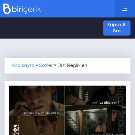
Kripto Al
Sat
Ana sayfa
»
Sözler
»
Dizi Replikleri