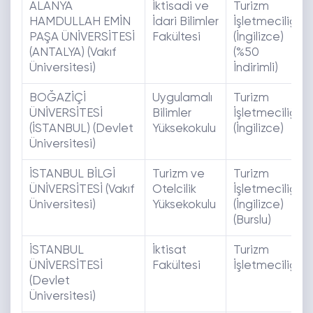
ALANYA
İktisadi ve
Turizm
HAMDULLAH EMİN
İdari Bilimler
İşletmeciliği
PAŞA ÜNİVERSİTESİ
Fakültesi
(İngilizce)
(ANTALYA) (Vakıf
(%50
Üniversitesi)
İndirimli)
BOĞAZİÇİ
Uygulamalı
Turizm
ÜNİVERSİTESİ
Bilimler
İşletmeciliği
(İSTANBUL) (Devlet
Yüksekokulu
(İngilizce)
Üniversitesi)
İSTANBUL BİLGİ
Turizm ve
Turizm
ÜNİVERSİTESİ (Vakıf
Otelcilik
İşletmeciliği
Üniversitesi)
Yüksekokulu
(İngilizce)
(Burslu)
İSTANBUL
İktisat
Turizm
ÜNİVERSİTESİ
Fakültesi
İşletmeciliği
(Devlet
Üniversitesi)