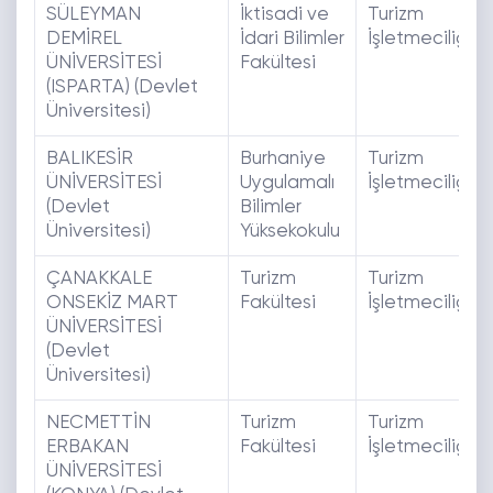
SÜLEYMAN
İktisadi ve
Turizm
DEMİREL
İdari Bilimler
İşletmeciliği
ÜNİVERSİTESİ
Fakültesi
(ISPARTA) (Devlet
Üniversitesi)
BALIKESİR
Burhaniye
Turizm
ÜNİVERSİTESİ
Uygulamalı
İşletmeciliği
(Devlet
Bilimler
Üniversitesi)
Yüksekokulu
ÇANAKKALE
Turizm
Turizm
ONSEKİZ MART
Fakültesi
İşletmeciliği
ÜNİVERSİTESİ
(Devlet
Üniversitesi)
NECMETTİN
Turizm
Turizm
ERBAKAN
Fakültesi
İşletmeciliği
ÜNİVERSİTESİ