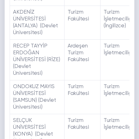
AKDENİZ
Turizm
Turizm
ÜNİVERSİTESİ
Fakültesi
İşletmeciliği
(ANTALYA) (Devlet
(İngilizce)
Üniversitesi)
RECEP TAYYİP
Ardeşen
Turizm
ERDOĞAN
Turizm
İşletmeciliği
ÜNİVERSİTESİ (RİZE)
Fakültesi
(Devlet
Üniversitesi)
ONDOKUZ MAYIS
Turizm
Turizm
ÜNİVERSİTESİ
Fakültesi
İşletmeciliği
(SAMSUN) (Devlet
Üniversitesi)
SELÇUK
Turizm
Turizm
ÜNİVERSİTESİ
Fakültesi
İşletmeciliği
(KONYA) (Devlet