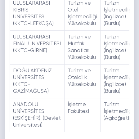
ULUSLARARASI
Turizm ve
Turizm
KIBRIS
Otel
İşletmeciliği
ÜNİVERSİTESİ
İşletmeciliği
(İngilizce)
(KKTC-LEFKOŞA)
Yüksekokulu
(Burslu)
ULUSLARARASI
Turizm ve
Turizm
FİNAL ÜNİVERSİTESİ
Mutfak
İşletmeciliği
(KKTC-GİRNE)
Sanatları
(İngilizce)
Yüksekokulu
(Burslu)
DOĞU AKDENİZ
Turizm ve
Turizm
ÜNİVERSİTESİ
Otelcilik
İşletmeciliği
(KKTC-
Yüksekokulu
(İngilizce)
GAZİMAĞUSA)
(Burslu)
ANADOLU
İşletme
Turizm
ÜNİVERSİTESİ
Fakültesi
İşletmeciliği
(ESKİŞEHİR) (Devlet
(Açıköğretim)
Üniversitesi)