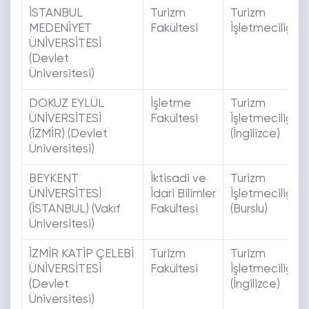
İSTANBUL
Turizm
Turizm
MEDENİYET
Fakültesi
İşletmeciliği
ÜNİVERSİTESİ
(Devlet
Üniversitesi)
DOKUZ EYLÜL
İşletme
Turizm
ÜNİVERSİTESİ
Fakültesi
İşletmeciliği
(İZMİR) (Devlet
(İngilizce)
Üniversitesi)
BEYKENT
İktisadi ve
Turizm
ÜNİVERSİTESİ
İdari Bilimler
İşletmeciliği
(İSTANBUL) (Vakıf
Fakültesi
(Burslu)
Üniversitesi)
İZMİR KATİP ÇELEBİ
Turizm
Turizm
ÜNİVERSİTESİ
Fakültesi
İşletmeciliği
(Devlet
(İngilizce)
Üniversitesi)