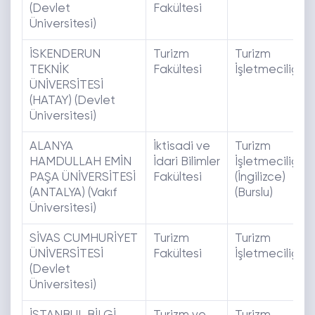
(Devlet
Fakültesi
Üniversitesi)
İSKENDERUN
Turizm
Turizm
TEKNİK
Fakültesi
İşletmeciliği
ÜNİVERSİTESİ
(HATAY) (Devlet
Üniversitesi)
ALANYA
İktisadi ve
Turizm
HAMDULLAH EMİN
İdari Bilimler
İşletmeciliği
PAŞA ÜNİVERSİTESİ
Fakültesi
(İngilizce)
(ANTALYA) (Vakıf
(Burslu)
Üniversitesi)
SİVAS CUMHURİYET
Turizm
Turizm
ÜNİVERSİTESİ
Fakültesi
İşletmeciliği
(Devlet
Üniversitesi)