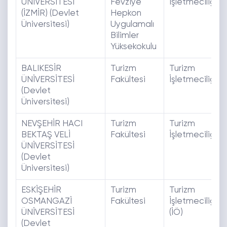
ÜNİVERSİTESİ
Fevziye
İşletmeciliği
(İZMİR) (Devlet
Hepkon
Üniversitesi)
Uygulamalı
Bilimler
Yüksekokulu
BALIKESİR
Turizm
Turizm
ÜNİVERSİTESİ
Fakültesi
İşletmeciliği
(Devlet
Üniversitesi)
NEVŞEHİR HACI
Turizm
Turizm
BEKTAŞ VELİ
Fakültesi
İşletmeciliği
ÜNİVERSİTESİ
(Devlet
Üniversitesi)
ESKİŞEHİR
Turizm
Turizm
OSMANGAZİ
Fakültesi
İşletmeciliği
ÜNİVERSİTESİ
(İÖ)
(Devlet