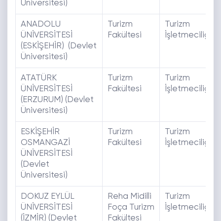
Üniversitesi)
ANADOLU
Turizm
Turizm
ÜNİVERSİTESİ
Fakültesi
İşletmeciliği
(ESKİŞEHİR) (Devlet
Üniversitesi)
ATATÜRK
Turizm
Turizm
ÜNİVERSİTESİ
Fakültesi
İşletmeciliği
(ERZURUM) (Devlet
Üniversitesi)
ESKİŞEHİR
Turizm
Turizm
OSMANGAZİ
Fakültesi
İşletmeciliği
ÜNİVERSİTESİ
(Devlet
Üniversitesi)
DOKUZ EYLÜL
Reha Midilli
Turizm
ÜNİVERSİTESİ
Foça Turizm
İşletmeciliği
(İZMİR) (Devlet
Fakültesi