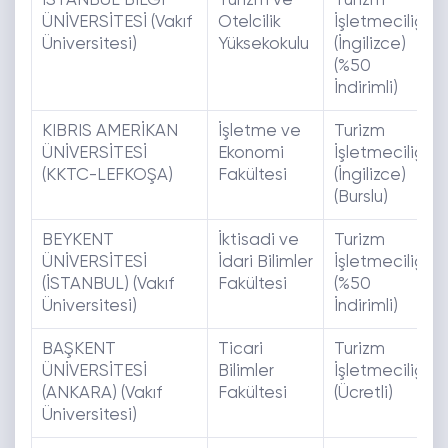
İSTANBUL BİLGİ
Turizm ve
Turizm
ÜNİVERSİTESİ (Vakıf
Otelcilik
İşletmeciliği
Üniversitesi)
Yüksekokulu
(İngilizce)
(%50
İndirimli)
KIBRIS AMERİKAN
İşletme ve
Turizm
ÜNİVERSİTESİ
Ekonomi
İşletmeciliği
(KKTC-LEFKOŞA)
Fakültesi
(İngilizce)
(Burslu)
BEYKENT
İktisadi ve
Turizm
ÜNİVERSİTESİ
İdari Bilimler
İşletmeciliği
(İSTANBUL) (Vakıf
Fakültesi
(%50
Üniversitesi)
İndirimli)
BAŞKENT
Ticari
Turizm
ÜNİVERSİTESİ
Bilimler
İşletmeciliği
(ANKARA) (Vakıf
Fakültesi
(Ücretli)
Üniversitesi)