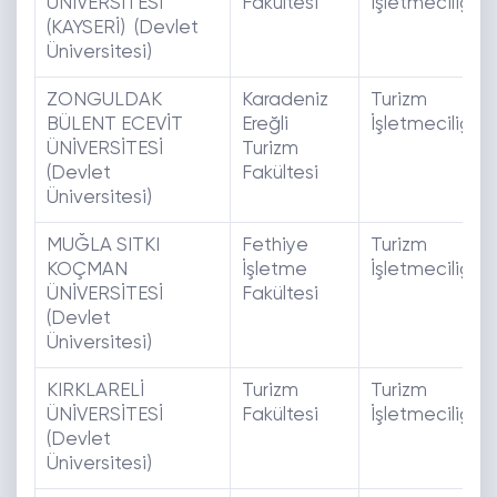
ÜNİVERSİTESİ
Fakültesi
İşletmeciliği
(KAYSERİ) (Devlet
Üniversitesi)
ZONGULDAK
Karadeniz
Turizm
BÜLENT ECEVİT
Ereğli
İşletmeciliği
ÜNİVERSİTESİ
Turizm
(Devlet
Fakültesi
Üniversitesi)
MUĞLA SITKI
Fethiye
Turizm
KOÇMAN
İşletme
İşletmeciliği
ÜNİVERSİTESİ
Fakültesi
(Devlet
Üniversitesi)
KIRKLARELİ
Turizm
Turizm
ÜNİVERSİTESİ
Fakültesi
İşletmeciliği
(Devlet
Üniversitesi)