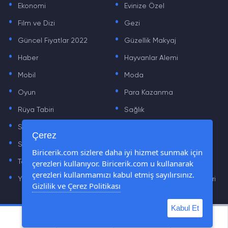
Ekonomi
Evinize Özel
.
.
Film ve Dizi
Gezi
.
.
Güncel Fiyatlar 2022
Güzellik Makyaj
.
.
Haber
Hayvanlar Alemi
.
.
Mobil
Moda
.
.
Oyun
Para Kazanma
.
.
Rüya Tabiri
Sağlık
.
.
Sinema
Sosyal Medya Haberleri
.
.
Çerez
Sözler
Tarih
.
.
Biricerik.com sizlere daha iyi hizmet sunmak için
çerezleri kullanıyor. Biricerik.com u kullanarak
Teknoloji Haberleri
Yaşam
.
.
çerezleri kullanmamızı kabul etmiş sayılırsınız.
Yazılım Haberleri
Yiyecek Önerileri ve Tarifleri
Gizlilik ve Çerez Politikası
Kabul Et
© Tüm Hakları Saklıdır © 2019 - 2021 biricerik.com