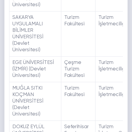
Üniversitesi)
SAKARYA
Turizm
Turizm
UYGULAMALI
Fakültesi
İşletmeciliği
BİLİMLER
ÜNİVERSİTESİ
(Devlet
Üniversitesi)
EGE ÜNİVERSİTESİ
Çeşme
Turizm
(İZMİR) (Devlet
Turizm
İşletmeciliği
Üniversitesi)
Fakültesi
MUĞLA SITKI
Turizm
Turizm
KOÇMAN
Fakültesi
İşletmeciliği
ÜNİVERSİTESİ
(Devlet
Üniversitesi)
DOKUZ EYLÜL
Seferihisar
Turizm