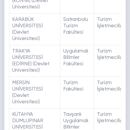
(KONYA) (Devlet
Üniversitesi)
KARABÜK
Safranbolu
Turizm
ÜNİVERSİTESİ
Turizm
İşletmeciliği
(Devlet
Fakültesi
Üniversitesi)
TRAKYA
Uygulamalı
Turizm
ÜNİVERSİTESİ
Bilimler
İşletmeciliği
(EDİRNE) (Devlet
Fakültesi
Üniversitesi)
MERSİN
Turizm
Turizm
ÜNİVERSİTESİ
Fakültesi
İşletmeciliği
(Devlet
Üniversitesi)
KÜTAHYA
Tavşanlı
Turizm
DUMLUPINAR
Uygulamalı
İşletmeciliği
ÜNİVERSİTESİ
Bilimler